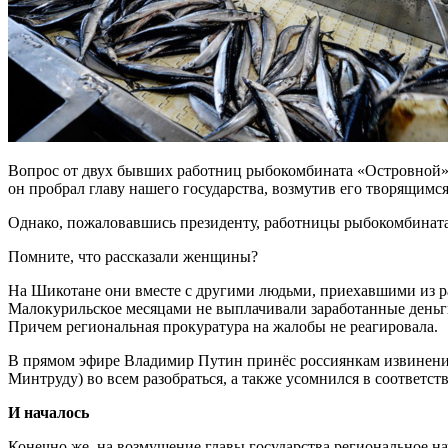
Вопрос от двух бывших работниц рыбокомбината «Островной»
он пробрал главу нашего государства, возмутив его творящимся
Однако, пожаловавшись президенту, работницы рыбокомбината н
Помните, что рассказали женщины?
На Шикотане они вместе с другими людьми, приехавшими из ра
Малокурильское месяцами не выплачивали заработанные деньги
Причем региональная прокуратура на жалобы не реагировала.
В прямом эфире Владимир Путин принёс россиянкам извинения 
Минтруду) во всем разобраться, а также усомнился в соответ
И началось
Конечно же, на возмущение главы государства региональное 