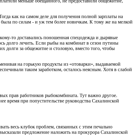
заплатили меньше обещанного, не предоставили общежитие,
огда как на самом деле для получения полной зарплаты на
ыла по силам - и уж тем более новичкам. К тому же на мелкой
 кому-то доставались поношенная спецодежда и дырявые
сь долго лечить. Если рыбы на комбинат в сезон путины
 них долги за общежитие и столовую, вместо того, чтобы
бменивая на горькую продукты из «отоварки», выдаваемой
еспечивали таким заработком, осталось неясным. Хотя в слабой
овых прав работников рыбокомбината. Тут важно другое.
днее время при попустительстве руководства Сахалинской
ать весь клубок проблем, связанных с этим печально
 высказали предложение наложить на прокурора Сахалинской