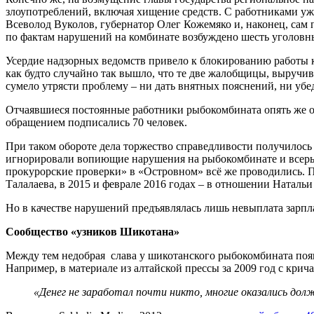
злоупотреблений, включая хищение средств. С работниками уж
Всеволод Вуколов, губернатор Олег Кожемяко и, наконец, сам
по фактам нарушений на комбинате возбуждено шесть уголовн
Усердие надзорных ведомств привело к блокированию работы к
как будто случайно так вышло, что те две жалобщицы, выручив
сумело утрясти проблему – ни дать внятных пояснений, ни уб
Отчаявшиеся постоянные работники рыбокомбината опять же о
обращением подписались 70 человек.
При таком обороте дела торжество справедливости получилось
игнорировали вопиющие нарушения на рыбокомбинате и всерье
прокурорские проверки» в «Островном» всё же проводились. По
Талалаева, в 2015 и феврале 2016 годах – в отношении Наталь
Но в качестве нарушений предъявлялась лишь невыплата зарпла
Сообщество «узников Шикотана»
Между тем недобрая слава у шикотанского рыбокомбината появ
Например, в материале из алтайской прессы за 2009 год с кри
«Денег не заработал почти ни­кто, многие оказались д