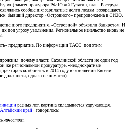
Итуруп) замгенпрокурора РФ Юрий Гулягин, глава Роструда
появлялись сообщения: зарплатные долги людям возвращают,
зыск, бывший директор «Островного» препровождена в СИЗО.
одственного предприятия. «Островной» объявили банкротом. И
их под угрозу увольнения. Региональное начальство вновь не
я.
рить» предприятие. По информации ТАСС, под этим
прояснил, почему власти Сахалинской области не один год
той же региональной прокуратуре, «неоднократные
директоров комбината: в 2014 году в отношении Евгения
ие должности, однако не помогло).
ликации
разных лет, картина складывается удручающая.
 Алтайский край»
говорилось:
шенничества».