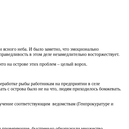
и ясного неба. И было заметно, что эмоционально
справедливость в этом деле незамедлительно восторжествует.
то на острове этих проблем – целый ворох.
реработке рыбы работникам на предприятии в селе
ть с острова было не на что, людям приходилось бомжевать.
оручение соответствующим ведомствам (Генпрокуратуре и
али проверяющие, быстренько обнаружили множество