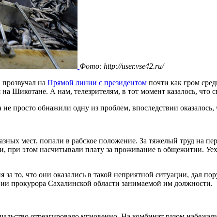
Фото: http://user.vse42.ru/
 прозвучал на
Прямой линии с президентом
почти как гром сред
 на Шикотане. А нам, телезрителям, в тот момент казалось, что 
е просто обнажили одну из проблем, впоследствии оказалось, ч
зных мест, попали в рабское положение. За тяжелый труд на пе
, при этом насчитывали плату за проживание в общежитии. Уеха
за то, что они оказались в такой неприятной ситуации, дал п
ствии прокурора Сахалинской области занимаемой им должности.
начальство отреагировало мгновенно. На комбинат разом набеж