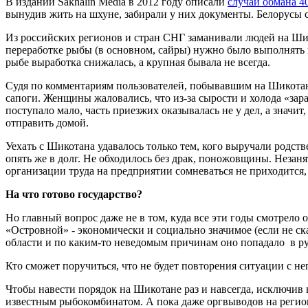
В издании Sakhalin Media в 2012 году описали
случай обмана 4
вынудив жить на шхуне, забирали у них документы. Белорусы с
Из российских регионов и стран СНГ заманивали людей на Шико
переработке рыбы (в основном, сайры) нужно было выполнять 
рыбе выработка снижалась, а крупная бывала не всегда.
Судя по комментариям пользователей, побывавшим на Шикотане
сапоги. Женщины жаловались, что из-за сырости и холода «зар
поступало мало, часть приезжих оказывалась не у дел, а значит
отправить домой.
Уехать с Шикотана удавалось только тем, кого выручали родст
опять же в долг. Не обходилось без драк, поножовщины. Незаня
организации труда на предприятии сомневаться не приходится,
На что готово государство?
Но главный вопрос даже не в том, куда все эти годы смотрело
«Островной» - экономически и социально значимое (если не ск
области и по каким-то неведомым причинам оно попадало в р
Кто сможет поручиться, что не будет повторения ситуации с н
Чтобы навести порядок на Шикотане раз и навсегда, исключив
известным рыбокомбинатом. А пока даже оргвыводов на регион