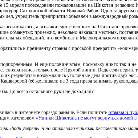
е 15 апреля побеседовали пожаловавшие на Шикотан (и заодно 
 прокурор Сахалинской области Николай Рябов. Одно за другим 
ых дел, учредитель предприятия объявлен в международный ро
акого-никакого, а все-таки единственного на Шикотане произв
шие обманутых приезжих, невольно наказали местных, поставив 
едительных обещаний, что комбинат в Малокурильском возродитс
братились к президенту страны с просьбой прекратить «кошма
 подпорченным. И еще половинчатым, поскольку никто так и не 
з спохватились только после Прямой линии. Ведь если верить 
 их результатам возбуждались уголовные дела против двух экс-
и Кашкаровой (её же лишали на 3 года права занимать руководящ
ты. До всего остального руки не доходили?
илась в интернете гораздо раньше. Если почитать
отзывы и пуб
чащим заголовком
«Узники Шикотана не могут вернуться домой в
олжны. Люди уверены, что стали заложниками бессовестного мо