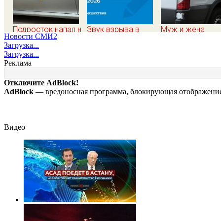
Подросток напал на
Звук взрыва в
Муж и жена
Новости СМИ2
десятилетнюю
Москве и
попытались
Загрузка...
девочку,
Московской
совершить суиц
Загрузка...
ворвавшись в
области 7 августа
предупредив
Реклама
квартиру
2026 года: Причины,
оперативные
источник, откуда
службы
Отключите AdBlock!
был громкий
AdBlock
— вредоносная программа, блокирующая отображение 
хлопок
Видео