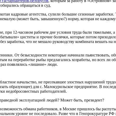
0 гастарбайтеров-белорусов
, которым за работу в «Островном» 
обирались обращаться в суд.
тан кадровые агентства, сулили большие сезонные заработки. Т
немалую (может быть, завышенную?) норму, которая не каждому б
, при 12-часовом рабочем дне условия труда были тяжелыми, а
абатывали» циститы и прочие болячки, которые потом приходило
, без заработка, что не мешало руководству комбината вешать на
венники. От безысходности некоторые начинали пьянствовать, о
тым на переработке рыбы предлагались хозработы, но всех ли об
 раз появлялись «лишние» люди.
 областное начальство, не пресекавшее злостных нарушений труд
азать образующее) для с. Малокурильское предприятие. В после
уки недобросовестных работодателей.
еправедной эксплуатацией людей? Может быть, президент?
 возможность обмана работников, в Москве пришлось бы распутыв
альном уровне не последовало. Разве что в Генпрокуратуре РФ