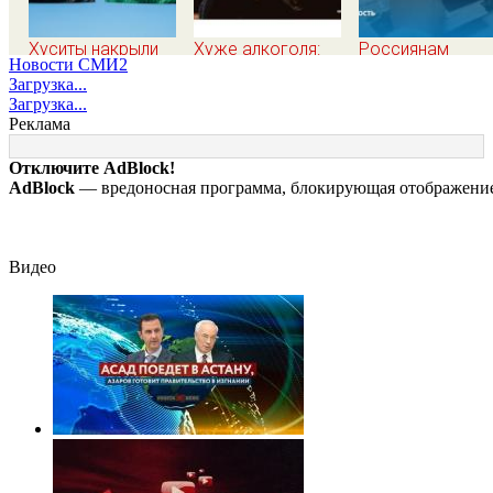
Хуситы накрыли
Хуже алкоголя:
Россиянам
Новости СМИ2
ракетами порт Аль-
назван напиток,
посоветовали
Загрузка...
Моха: десятки
который негативно
готовиться к
Загрузка...
жертв
влияет на организм
пенсии заранее:
Реклама
- многие пьют его
важно знать
каждый день
Отключите AdBlock!
AdBlock
— вредоносная программа, блокирующая отображение 
Видео