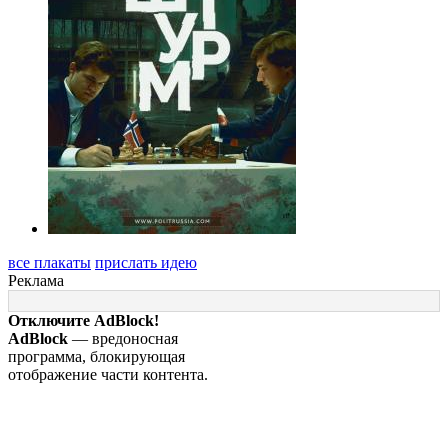
все плакаты
прислать идею
Реклама
Отключите AdBlock!
AdBlock
— вредоносная
программа, блокирующая
отображение части контента.