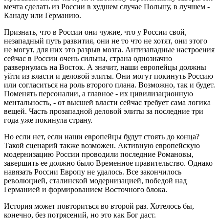
мечта сделать из России в худшем случае Польшу, в лучшем -
Канаду или Германию.
Признать, что в России они чужие, что у России свой,
незападный путь развития, они не то что не хотят, они этого
не могут, для них это разрыв мозга. Антизападные настроения
сейчас в России очень сильны, страна однозначно
развернулась на Восток. А значит, наши европейцы должны
уйти из власти и деловой элиты. Они могут покинуть Россию
или согласиться на роль второго плана. Возможно, так и будет.
Поменять персоналии, а главное - их цивилизационную
ментальность, - от высшей власти сейчас требует сама логика
вещей. Часть прозападной деловой элиты за последние три
года уже покинула страну.
Но если нет, если наши европейцы будут стоять до конца?
Такой сценарий также возможен. Активную европейскую
модернизацию России проводили последние Романовы,
завершить ее должно было Временное правительство. Однако
навязать России Европу не удалось. Все закончилось
революцией, сталинской модернизацией, победой над
Германией и формированием Восточного блока.
История может повториться во второй раз. Хотелось бы,
конечно, без потрясений, но это как Бог даст.