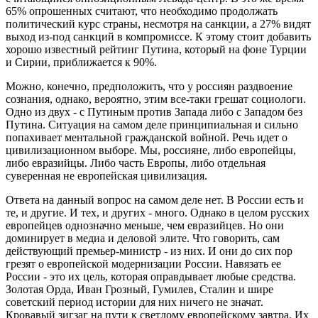
65% опрошенных считают, что необходимо продолжать
политический курс страны, несмотря на санкции, а 27% видят
выход из-под санкций в компромиссе. К этому стоит добавить
хорошо известный рейтинг Путина, который на фоне Турции
и Сирии, приближается к 90%.
Можно, конечно, предположить, что у россиян раздвоение
сознания, однако, вероятно, этим все-таки грешат социологи.
Одно из двух - с Путиным против Запада либо с Западом без
Путина. Ситуация на самом деле принципиальная и сильно
попахивает ментальной гражданской войной. Речь идет о
цивилизационном выборе. Мы, россияне, либо европейцы,
либо евразийцы. Либо часть Европы, либо отдельная
суверенная не европейская цивилизация.
Ответа на данный вопрос на самом деле нет. В России есть и
те, и другие. И тех, и других - много. Однако в целом русских
европейцев однозначно меньше, чем евразийцев. Но они
доминирует в медиа и деловой элите. Что говорить, сам
действующий премьер-министр - из них. И они до сих пор
грезят о европейской модернизации России. Навязать ее
России - это их цель, которая оправдывает любые средства.
Золотая Орда, Иван Грозный, Гумилев, Сталин и шире
советский период истории для них
ничего не значат.
Кровавый зигзаг на пути к светлому европейскому завтра. Их