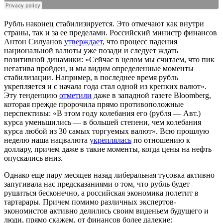
Рубль наконец стабилизируется. Это отмечают как внутри
страны, так и за ее пределами. Российский министр финансов
Антон Силуанов
утверждает
, что процесс падения
национальной валюты уже позади и следует ждать
позитивной динамики: «Сейчас в целом мы считаем, что пик
негатива пройден, и мы видим определенные моменты
стабилизации. Например, в последнее время рубль
укрепляется и с начала года стал одной из крепких валют».
Эту тенденцию
отметили
даже в западной газете Bloomberg,
которая прежде пророчила прямо противоположные
перспективы: «В этом году колебания его (рубля — Авт.)
курса уменьшились — в большей степени, чем колебания
курса любой из 30 самых торгуемых валют». Всю прошлую
неделю наша нацвалюта
укреплялась
по отношению к
доллару, причем даже в такие моменты, когда цены на нефть
опускались вниз.
Однако еще пару месяцев назад либеральная тусовка активно
запугивала нас предсказаниями о том, что рубль будет
рушиться бесконечно, а российская экономика полетит в
тартарары. Причем помимо различных экспертов-
экономистов активно делились своим виденьем будущего и
люди, прямо скажем, от финансов более далекие: