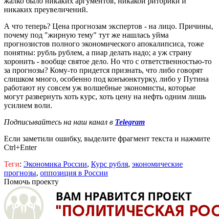
жалко было никаких аргументов, никакой риторики и
никаких преувеличений.
А что теперь? Цена прогнозам экспертов - на лицо. Причины,
почему под "жирную тему" тут же нашлась уйма
прогнозистов полного экономического апокалипсиса, тоже
понятны: рубль рублем, а пиар делать надо; а уж страну
хоронить - вообще святое дело. Но что с ответственностью-то
за прогнозы? Кому-то придется признать, что либо говорят
слишком много, особенно под конъюнктурку, либо у Путина
работают ну совсем уж волшебные экономисты, которые
могут развернуть хоть курс, хоть цену на нефть одним лишь
усилием воли.
Подписывайтесь на наш канал в
Telegram
Если заметили ошибку, выделите фрагмент текста и нажмите
Ctrl+Enter
Теги
:
Экономика России
,
Курс рубля
,
экономические
прогнозы
,
оппозиция в России
Помочь проекту