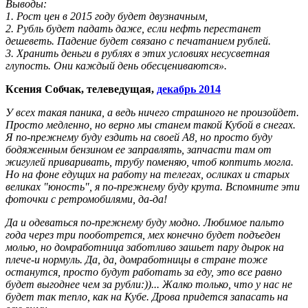
Выводы:
1. Рост цен в 2015 году будет двузначным,
2. Рубль будет падать даже, если нефть перестанет
дешеветь. Падение будет связано с печатанием рублей.
3. Хранить деньги в рублях в этих условиях несусветная
глупость. Они каждый день обесцениваются».
Ксения Собчак, телеведущая,
декабрь 2014
У всех такая паника, а ведь ничего страшного не произойдет.
Просто медленно, но верно мы станем такой Кубой в снегах.
Я по-прежнему буду ездить на своей А8, но просто буду
бодяженным бензином ее заправлять, запчасти там от
жигулей приваривать, трубу поменяю, чтоб коптить могла.
Но на фоне едущих на работу на телегах, осликах и старых
великах "юность", я по-прежнему буду крута. Вспомните эти
фоточки с ретромобилями, да-да!
Да и одеваться по-прежнему буду модно. Любимое пальто
года через три пооботрется, мех конечно будет подъеден
молью, но домработница заботливо зашьет пару дырок на
плече-и нормуль. Да, да, домработницы в стране тоже
останутся, просто будут работать за еду, это все равно
будет выгоднее чем за рубли:))... Жалко только, что у нас не
будет так тепло, как на Кубе. Дрова придется запасать на