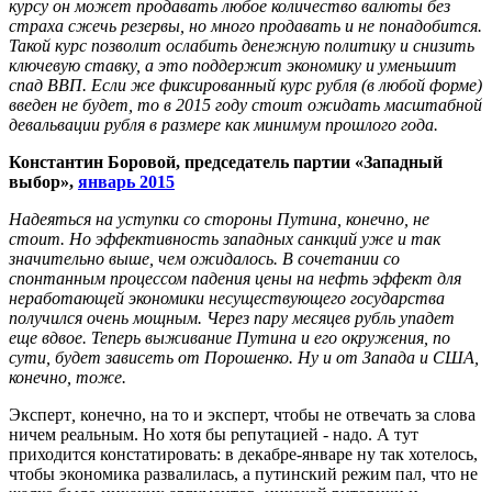
курсу он может продавать любое количество валюты без
страха сжечь резервы, но много продавать и не понадобится.
Такой курс позволит ослабить денежную политику и снизить
ключевую ставку, а это поддержит экономику и уменьшит
спад ВВП. Если же фиксированный курс рубля (в любой форме)
введен не будет, то в 2015 году стоит ожидать масштабной
девальвации рубля в размере как минимум прошлого года.
Константин Боровой, председатель партии «Западный
выбор»,
январь 2015
Надеяться на уступки со стороны Путина, конечно, не
стоит. Но эффективность западных санкций уже и так
значительно выше, чем ожидалось. В сочетании со
спонтанным процессом падения цены на нефть эффект для
неработающей экономики несуществующего государства
получился очень мощным. Через пару месяцев рубль упадет
еще вдвое. Теперь выживание Путина и его окружения, по
сути, будет зависеть от Порошенко. Ну и от Запада и США,
конечно, тоже.
Эксперт
,
конечно, на то и эксперт, чтобы не отвечать за слова
ничем реальным. Но хотя бы репутацией - надо. А тут
приходится констатировать: в декабре-январе ну так хотелось,
чтобы экономика развалилась, а путинский режим пал, что не