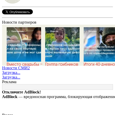
Новости партнеров
Вместо свадьбы –
Группа грибников
Итоги 40-дневн
Новости СМИ2
похороны: отец
неожиданно нашли
плана Зеленско
Загрузка...
смотрел на свою
в глухом лесу
по принуждению
Загрузка...
мертвую 16-
одинокую
миру: как ответ
Реклама
летнюю дочь и не
испуганную
Россия, полный
мог сдержать
маленькую девочку
разбор провала
Отключите AdBlock!
слезы
с игрушкой
операции Украи
AdBlock
— вредоносная программа, блокирующая отображение 
от военкора Ко