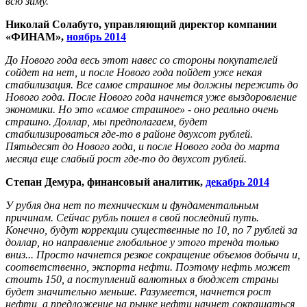
всю зиму.
Николай Солабуто, управляющий директор компании
«ФИНАМ»,
ноябрь 2014
До Нового года весь этот навес со стороны покупателей
сойдет на нет, и после Нового года пойдет уже некая
стабилизация. Все самое страшное мы должны пережить до
Нового года. После Нового года начнется уже выздоровление
экономики. Но это «самое страшное» - оно реально очень
страшно. Доллар, мы предполагаем, будет
стабилизироваться где-то в районе двухсот рублей.
Пятьдесят до Нового года, и после Нового года до марта
месяца еще слабый рост где-то до двухсот рублей.
Степан Демура, финансовый аналитик,
декабрь 2014
У рубля дна нет по техническим и фундаментальным
причинам. Сейчас рубль пошел в свой последний путь.
Конечно, будут коррекции существенные по 10, по 7 рублей за
доллар, но направление глобальное у этого тренда только
вниз... Просто начнется резкое сокращение объемов добычи и,
соответственно, экспорта нефти. Поэтому нефть может
стоить 150, а поступлений валютных в бюджет страны
будет значительно меньше. Разумеется, начнется рост
нефти, а предложение на рынке нефти начнет сокращаться