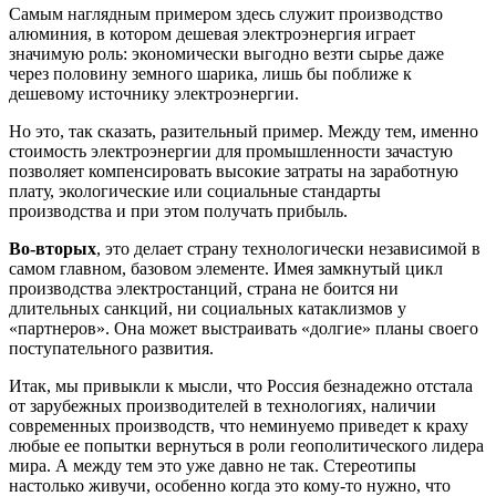
Самым наглядным примером здесь служит производство
алюминия, в котором дешевая электроэнергия играет
значимую роль: экономически выгодно везти сырье даже
через половину земного шарика, лишь бы поближе к
дешевому источнику электроэнергии.
Но это, так сказать, разительный пример. Между тем, именно
стоимость электроэнергии для промышленности зачастую
позволяет компенсировать высокие затраты на заработную
плату, экологические или социальные стандарты
производства и при этом получать прибыль.
Во-вторых
, это делает страну технологически независимой в
самом главном, базовом элементе. Имея замкнутый цикл
производства электростанций, страна не боится ни
длительных санкций, ни социальных катаклизмов у
«партнеров». Она может выстраивать «долгие» планы своего
поступательного развития.
Итак, мы привыкли к мысли, что Россия безнадежно отстала
от зарубежных производителей в технологиях, наличии
современных производств, что неминуемо приведет к краху
любые ее попытки вернуться в роли геополитического лидера
мира. А между тем это уже давно не так. Стереотипы
настолько живучи, особенно когда это кому-то нужно, что