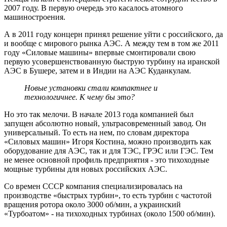
2007 году. В первую очередь это касалось атомного
машиностроения.
А в 2011 году концерн принял решение уйти с российского, да
и вообще с мирового рынка АЭС. А между тем в том же 2011
году «Силовые машины» впервые смонтировали свою
первую усовершенствованную быструю турбину на иранской
АЭС в Бушере, затем и в Индии на АЭС Куданкулам.
Новые установки стали компактнее и
технологичнее. К чему бы это?
Но это так мелочи. В начале 2013 года компанией был
запущен абсолютно новый, ультрасовременный завод. Он
универсальный. То есть на нем, по словам директора
«Силовых машин» Игоря Костина, можно производить как
оборудование для АЭС, так и для ТЭС, ГРЭС или ГЭС. Тем
не менее основной профиль предприятия - это тихоходные
мощные турбины для новых российских АЭС.
Со времен СССР компания специализировалась на
производстве «быстрых турбин», то есть турбин с частотой
вращения ротора около 3000 об/мин, а украинский
«Турбоатом» - на тихоходных турбинах (около 1500 об/мин).