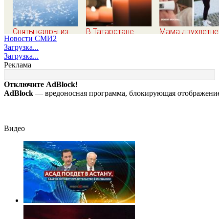
Сняты кадры из
В Татарстане
Мама двухлетне
Новости СМИ2
атакованного
объявлен траур по
Вероники
Загрузка...
региона РФ в 1200
погибшим в
Куминовой,
Загрузка...
км от границы
результате атаки
умершей в
Реклама
БПЛА на
больнице,
Нижнекамск
беременна: сем
Отключите AdBlock!
ждет девочку
AdBlock
— вредоносная программа, блокирующая отображение 
Видео