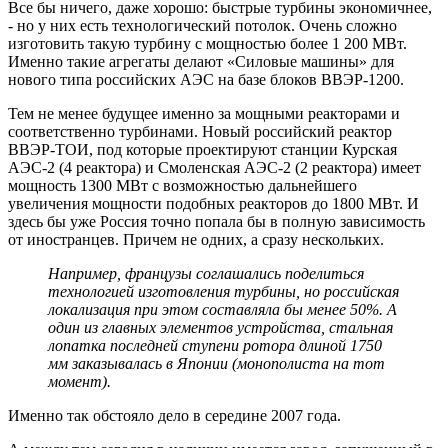
Все бы ничего, даже хорошо: быстрые турбины экономичнее,
- но у них есть технологический потолок. Очень сложно
изготовить такую турбину с мощностью более 1 200 МВт.
Именно такие агрегаты делают «Силовые машины» для
нового типа российских АЭС на базе блоков ВВЭР-1200.
Тем не менее будущее именно за мощными реакторами и
соответственно турбинами. Новый российский реактор
ВВЭР-ТОИ, под которые проектируют станции Курская
АЭС-2 (4 реактора) и Смоленская АЭС-2 (2 реактора) имеет
мощность 1300 МВт с возможностью дальнейшего
увеличения мощности подобных реакторов до 1800 МВт. И
здесь бы уже Россия точно попала бы в полную зависимость
от иностранцев. Причем не одних, а сразу нескольких.
Например, французы соглашались поделиться
технологией изготовления турбины, но российская
локализация при этом составляла бы менее 50%. А
один из главных элементов устройства, стальная
лопатка последней ступени ротора длиной 1750
мм заказывалась в Японии (монополиста на тот
момент).
Именно так обстояло дело в середине 2007 года.