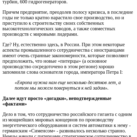
турбин, 600 гидрогенераторов.
Причем предприятие, преодолев полосу кризиса, в последние
годы не только кратно нарастило свое производство, но и
приступило к строительству своих собственных
высокотехнологических заводов, а также совместных
производств с мировыми лидерами.
Где? Ну, естественно здесь, в России. При этом некоторые
аспекты промышленного сотрудничества с иностранцами
имеют очень странные закономерности, которые позволяют
предположить, что новые «питерцы» (а основное
производство сосредоточено в этом регионе) хорошо
запомнили слова основателя города, императора Петра I:
«Европа нужна нам еще несколько десятков лет, а
потом мы можем повернуться к ней задом».
Далее идут просто «догадки», неподтвержденные
«фактами»
Дело в том, что сотрудничество российского гиганта с одним
из мощнейших мировых концернов по производству
энергетического оборудования и систем автоматики к нему -
германским «Сименсом» - развивалось несколько странно.
Немцы начали с питерцами стратегическое сотрудничество в