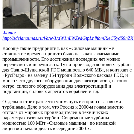
Фото:
http://sdelanounas.ru/i/a/w/1/aW1nLWZvdGtpLnlhbmRleC5
Вообще такие предприятия, как «Силовые машины» в
сталинские времена принято было называть флагманами
промышленности. Его достижения последних лет можно
перечислять и перечислять. Тут и производство новых турбин
для Саяно-Шушенской ГЭС мощностью 640 МВт, и контракт с
«РусГидро» на замену 154 турбин Волжского каскада ГЭС, и
много чего другого: оборудование для электровозов, вагонов
метро, силового оборудования для электростанций и
подстанций, силовых агрегатов кораблей и т.д.
Отдельно стоит разве что упомянуть историю с газовыми
турбинами. Дело в том, что Россия к 2000-м годам заметно
отстала от мировых производителей в технических
параметрах газовых турбин. Современные турбины
мощностью 160 МВт «Силовые машины» по немецкой
лицензии начали делать в середине 2000-х.