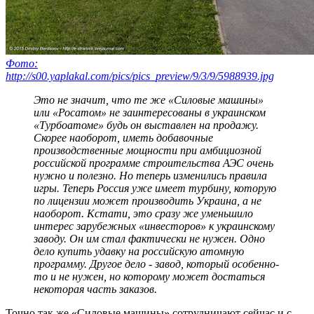
Фото:
http://s00.yaplakal.com/pics/pics_preview/9/3/9/5988939.jpg
Это не значит, что те же «Силовые машины»
или «Росатом» не заинтересованы в украинском
«Турбоатоме» будь он выставлен на продажу.
Скорее наоборот, иметь добавочные
производственные мощности при амбициозной
российской программе строительства АЭС очень
нужно и полезно. Но теперь изменились правила
игры. Теперь Россия уже имеет турбину, которую
по лицензии может производить Украина, а не
наоборот. Кстати, это сразу же уменьшило
интерес зарубежных «инвесторов» к украинскому
заводу. Он им стал фактически не нужен. Одно
дело купить удавку на российскую атомную
программу. Другое дело - завод, который особенно-
то и не нужен, но которому может достаться
некоторая часть заказов.
Точно так же «Силовые машины» сотрудничают сейчас и с