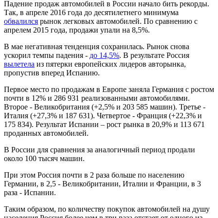
Падение продаж автомобилей в России начало бить рекорды.
Так, в апреле 2016 года до десятилетнего минимума
обвалился
рынок легковых автомобилей. По сравнению с
апрелем 2015 года, продажи упали на 8,5%.
В мае негативная тенденция сохранилась. Рынок снова
ускорил темпы падения -
до 14,5%
. В результате Россия
вылетела
из пятерки европейских лидеров авторынка,
пропустив вперед Испанию.
Первое место по продажам в Европе заняла Германия с ростом
почти в 12% и 286 931 реализованными автомобилями.
Второе - Великобритания (+2,5% и 203 585 машин). Третье -
Италия (+27,3% и 187 631). Четвертое - Франция (+22,3% и
175 834). Результат Испании – рост рынка в 20,9% и 113 671
проданных автомобилей.
В России для сравнения за аналогичный период продали
около 100 тысяч машин.
При этом Россия почти в 2 раза больше по населению
Германии, в 2,5 - Великобритании, Италии и Франции, в 3
раза - Испании.
Таким образом, по количеству покупок автомобилей на душу
населения Россия более чем в три раза отстает от одного из