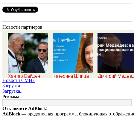
Новости партнеров
Хантер Байден
Катерина Шпица
Дмитрий Медвед
Новости СМИ2
раскрыл
раскрыла диагноз
важнее всего
Загрузка...
величайшую
новорожденного
национальные
Загрузка...
ошибку своего
сына: больше
интересы Росси
Реклама
отца: бездействие
молчать нет
против Трампа
смысла
Отключите AdBlock!
AdBlock
— вредоносная программа, блокирующая отображение 