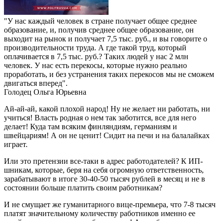
"У нас каждый человек в стране получает общее среднее
образование, и, получив среднее общее образование, он
выходит на рынок и получает 7,5 тыс. руб., и вы говорите о
производительности труда. А где такой труд, который
оплачивается в 7,5 тыс. руб.? Таких людей у нас 2 млн
человек. У нас есть перекосы, которые нужно реально
проработать, и без устранения таких перекосов мы не сможем
двигаться вперед".
Голодец Ольга Юрьевна
Ай-ай-ай, какой плохой народ! Ну не желает ни работать, ни
учиться! Власть родная о нем так заботится, все для него
делает! Куда там всяким финляндиям, германиям и
швейцариям! А он не ценит! Сидит на печи и на балалайках
играет.
Или это претензии все-таки в адрес работодателей? К ИП-
шникам, которые, беря на себя огромную ответственность,
зарабатывают в итоге 30-40-50 тысяч рублей в месяц и не в
состоянии больше платить своим работникам?
И не смущает же гуманитарного вице-премьера, что 7-8 тысяч
платят значительному количеству работников именно ее