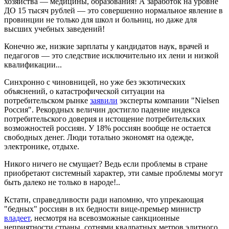
хозяйства — медицины, образования! А заработок на уровне
ДО 15 тысяч рублей — это совершенно нормальное явление в
провинции не только для школ и больниц, но даже для
высших учебных заведений!
Конечно же, низкие зарплаты у кандидатов наук, врачей и
педагогов — это следствие исключительно их лени и низкой
квалификации...
Синхронно с чиновницей, но уже без экзотических
объяснений, о катастрофической ситуации на
потребительском рынке
заявили
эксперты компании "Nielsen
Россия". Рекордных величин достигло падение индекса
потребительского доверия и истощение потребительских
возможностей россиян. У 18% россиян вообще не остается
свободных денег. Люди тотально экономят на одежде,
электронике, отдыхе.
Никого ничего не смущает? Ведь если проблемы в стране
приобретают системный характер, эти самые проблемы могут
быть далеко не только в народе!..
Кстати, справедливости ради напомню, что упрекающая
"бедных" россиян в их бедности вице-премьер министр
владеет
, несмотря на всевозможные санкционные
неприятности страны, сотнями квадратных метров элитного