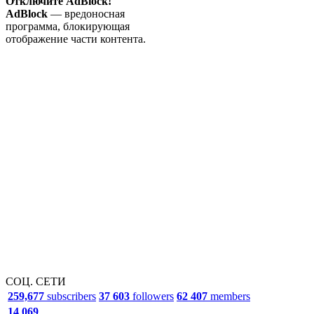
Отключите AdBlock!
AdBlock
— вредоносная
программа, блокирующая
отображение части контента.
СОЦ. СЕТИ
259,677
subscribers
37 603
followers
62 407
members
14 069