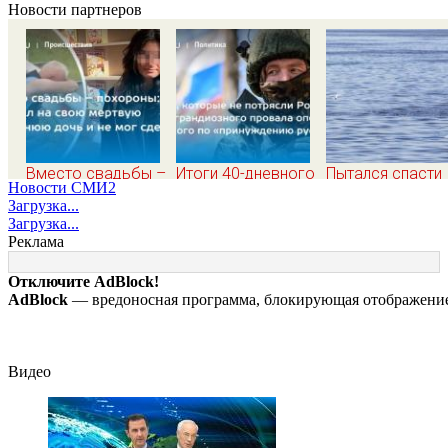
Новости партнеров
Вместо свадьбы –
Итоги 40-дневного
Пытался спасти
Новости СМИ2
похороны: отец
плана Зеленского
друга и погиб с 
Загрузка...
смотрел на свою
по принуждению к
два подростка
Загрузка...
мертвую 16-
миру: как ответила
утонули в реке
Реклама
летнюю дочь и не
Россия, полный
08/08/2026 –
мог сдержать
разбор провала
Новости
Отключите AdBlock!
слезы
операции Украины
AdBlock
— вредоносная программа, блокирующая отображение 
от военкора Коца
Видео