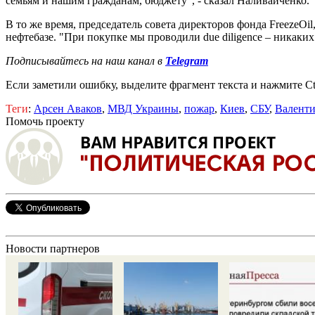
семьям и нашим гражданам, бюджету", - сказал Наливайченко.
В то же время, председатель совета директоров фонда FreezeO
нефтебазе. "При покупке мы проводили due diligence – никаких
Подписывайтесь на наш канал в
Telegram
Если заметили ошибку, выделите фрагмент текста и нажмите Ct
Теги
:
Арсен Аваков
,
МВД Украины
,
пожар
,
Киев
,
СБУ
,
Валенти
Помочь проекту
Новости партнеров