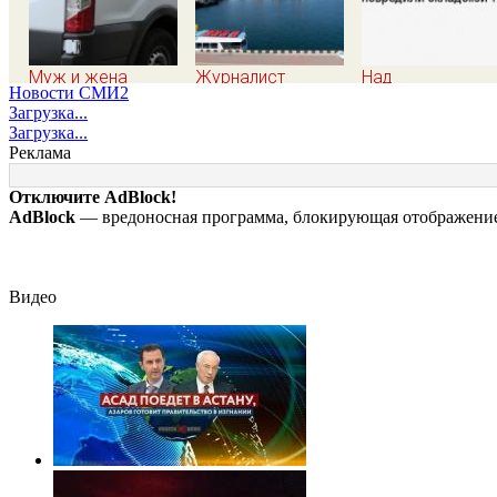
Муж и жена
Журналист
Над
Новости СМИ2
попытались
Христофору:
Екатеринбургом
Загрузка...
совершить суицид,
блокировка
сбили восемь
Загрузка...
предупредив
морских портов —
БПЛА:
Реклама
оперативные
катастрофа для
эвакуированы 8
службы
Украины
сотрудников
Отключите AdBlock!
Wildberries
AdBlock
— вредоносная программа, блокирующая отображение 
Видео