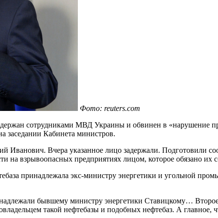
Фото: reuters.com
ержан сотрудниками МВД Украины и обвинен в «нарушение пра
а заседании Кабинета министров.
й Иванович. Вчера указанное лицо задержали. Подготовили со
ти на взрывоопасных предприятиях лицом, которое обязано их соб
тебаза принадлежала экс-министру энергетики и угольной про
принадлежали бывшему министру энергетики Ставицкому… Второе 
совладельцем такой нефтебазы и подобных нефтебаз. А главное,