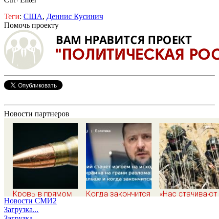
Теги
:
США
,
Деннис Кусинич
Помочь проекту
Новости партнеров
Кровь в прямом
Когда закончится
«Нас стачивают
Новости СМИ2
эфире: популярного
СВО на Украине:
КАБами по 3 тон
Загрузка...
тиктокера
Прогноз эксперта
а в уши льют, чт
Загрузка...