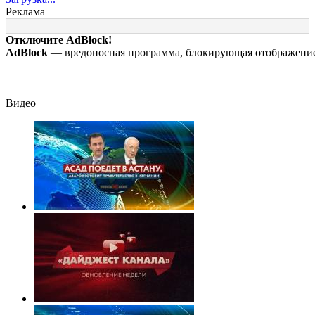
застрелили у
на 2026 год,
русских «нет
Реклама
ресторана
последние новости
резервов»
о боевых
Отключите AdBlock!
действиях
AdBlock
— вредоносная программа, блокирующая отображение 
Видео