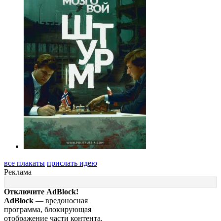
все плакаты
прислать идею
Реклама
Отключите AdBlock!
AdBlock
— вредоносная
программа, блокирующая
отображение части контента.