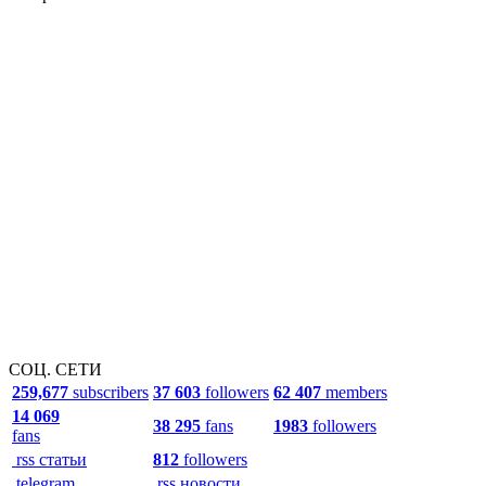
СОЦ. СЕТИ
259,677
subscribers
37 603
followers
62 407
members
14 069
38 295
fans
1983
followers
fans
rss статьи
812
followers
telegram
rss новости