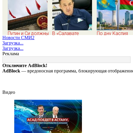
Путин и Си должны
В «Салавате
По дну Каспия
Новости СМИ2
смотреть друг на
Юлаеве»
начали
Загрузка...
друг с
объяснили,почему
прокладывать
Загрузка...
подозрением:
не стали активно
стратегический
Реклама
Зеленский поставил
подписывать
интернет-кабель
задачу своим
игроков в
Отключите AdBlock!
дипломатам
межсезонье
AdBlock
— вредоносная программа, блокирующая отображение 
Видео