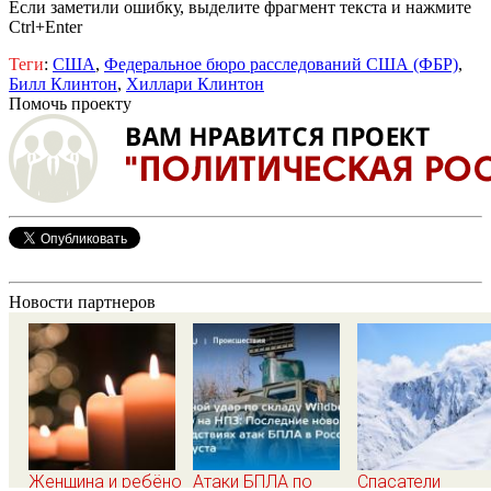
Если заметили ошибку, выделите фрагмент текста и нажмите
Ctrl+Enter
Теги
:
США
,
Федеральное бюро расследований США (ФБР)
,
Билл Клинтон
,
Хиллари Клинтон
Помочь проекту
Новости партнеров
Женщина и ребёнок
Атаки БПЛА по
Спасатели