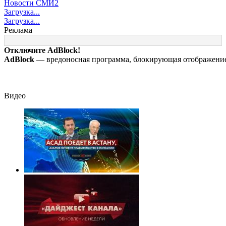
Новости СМИ2
погибли из-за
регионам России,
отказались от
Загрузка...
непогоды в
последние новости
эвакуации тела
Загрузка...
Смоленске
на 7 августа 2026:
Натальи
Реклама
последствия, атаки
Наговицыной с
на склады
семитысячника
Отключите AdBlock!
Wildberries,
AdBlock
— вредоносная программа, блокирующая отображение 
состояние
пострадавших
Видео