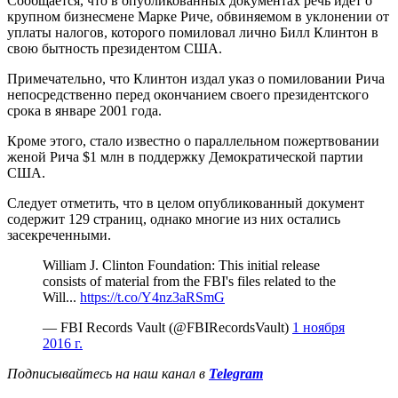
Сообщается, что в опубликованных документах речь идет о
крупном бизнесмене Марке Риче, обвиняемом в уклонении от
уплаты налогов, которого помиловал лично Билл Клинтон в
свою бытность президентом США.
Примечательно, что Клинтон издал указ о помиловании Рича
непосредственно перед окончанием своего президентского
срока в январе 2001 года.
Кроме этого, стало известно о параллельном пожертвовании
женой Рича $1 млн в поддержку Демократической партии
США.
Следует отметить, что в целом опубликованный документ
содержит 129 страниц, однако многие из них остались
засекреченными.
William J. Clinton Foundation: This initial release
consists of material from the FBI's files related to the
Will...
https://t.co/Y4nz3aRSmG
— FBI Records Vault (@FBIRecordsVault)
1 ноября
2016 г.
Подписывайтесь на наш канал в
Telegram