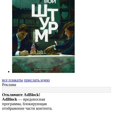
все плакаты
прислать идею
Реклама
Отключите AdBlock!
AdBlock
— вредоносная
программа, блокирующая
отображение части контента.