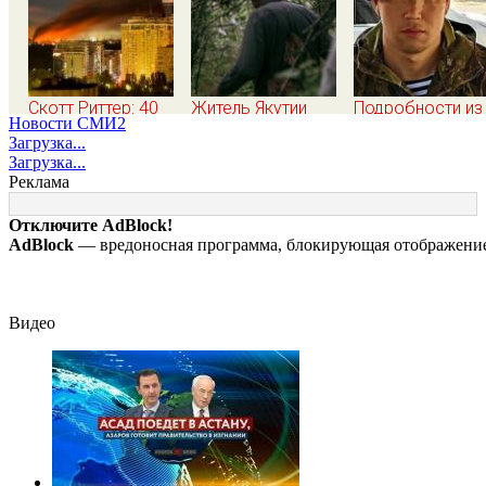
Скотт Риттер: 40
Житель Якутии
Подробности из
Новости СМИ2
дней "принуждения
выжил после 25
первых уст:
Загрузка...
России и Путина"
дней блужданий в
Участник СВО
Загрузка...
резко приблизили
тайге
рассказал, что
Реклама
крах режима
спасло его в
Зеленского
схватке с
Отключите AdBlock!
медведем
AdBlock
— вредоносная программа, блокирующая отображение 
Видео