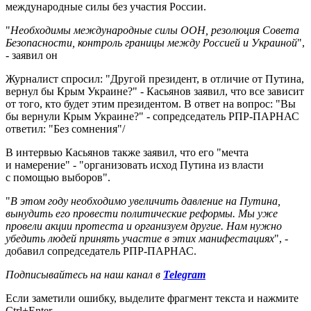
международные силы без участия России.
"
Необходимы международные силы ООН, резолюция Совета
Безопасности, контроль границы между Россией и Украиной
",
- заявил он
Журналист спросил: "Другой президент, в отличие от Путина,
вернул бы Крым Украине?" - Касьянов заявил, что все зависит
от того, кто будет этим президентом. В ответ на вопрос: "Вы
бы вернули Крым Украине?" - сопредседатель РПР-ПАРНАС
ответил: "Без сомнения"/
В интервью Касьянов также заявил, что его "мечта
и намерение" - "организовать исход Путина из власти
с помощью выборов".
"
В этом году необходимо увеличить давление на Путина,
вынудить его провести политические реформы. Мы уже
провели акции протеста и организуем другие. Нам нужно
убедить людей принять участие в этих манифестациях
", -
добавил сопредседатель РПР-ПАРНАС.
Подписывайтесь на наш канал в
Telegram
Если заметили ошибку, выделите фрагмент текста и нажмите
Ctrl+Enter