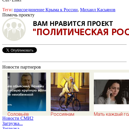
Теги
:
присоединение Крыма к России
,
Михаил Касьянов
Помочь проекту
Новости партнеров
Соловьёв
Россиянам
Мать каждый го
Новости СМИ2
объяснил, почему
рассказали,
звонила дочери 
Загрузка...
считает новую
сокращает ли
один и тот же д
Загрузка...