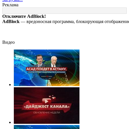
крупную войну в
жизнь ночная
и молчала —
Реклама
Европе неизбежной
работа
причина
раскрылась
Отключите AdBlock!
слишком поздно
AdBlock
— вредоносная программа, блокирующая отображение 
история одной
семьи
Видео