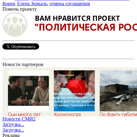
Корея
,
Елена Зеркаль
,
отмена соглашения
Помочь проекту
Новости партнеров
Сын много лет
Хронология
По факту гибели
Новости СМИ2
стыдился простой
убийства экс-мэра
ребенка на пож
Загрузка...
работы отца, пока
Самары Виктора
в Кызыл-Таше
Загрузка...
не узнал, ради чего
Тархова и его
возбуждено
Реклама