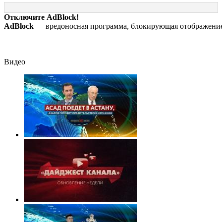
тот отказался от
жены: шесть
уголовное дело
карьеры - история
шокирующих
Отключите AdBlock!
одной семьи
фактов, новые
AdBlock
— вредоносная программа, блокирующая отображение 
подробности
Видео