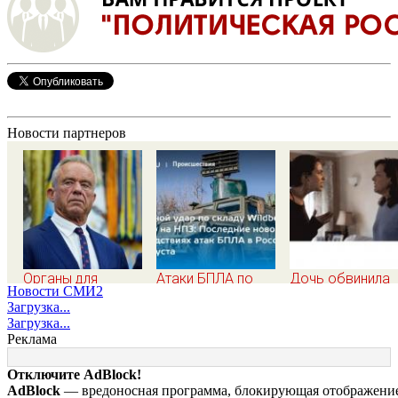
Новости партнеров
Органы для
Атаки БПЛА по
Дочь обвинила
Новости СМИ2
пересадки «черные
регионам России,
мать в
Загрузка...
трансплантологи»
последние новости
разрушенном
Загрузка...
извлекали у еще
на 7 августа 2026:
детстве, не зная
Реклама
живых пациентов
последствия, атаки
всей правды о
на склады
своём отце -
Отключите AdBlock!
Wildberries,
история одной
AdBlock
— вредоносная программа, блокирующая отображение 