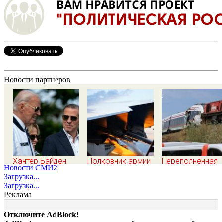
Новости партнеров
Хантер Байден
Полковник армии
Переполненная
Новости СМИ2
раскрыл
США Макгрегор:
пассажирами
Загрузка...
величайшую
Дырявая блокада
электричка
Загрузка...
ошибку своего
Одессы - когда же
столкнулась с
Реклама
отца: бездействие
в командовании
грузовым поез
против Трампа
ВМФ России за это
— десятки чело
Отключите AdBlock!