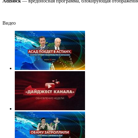
полетят головы?
пострадали. Ви
AdBlock
— вредоносная программа, блокирующая отображение 
с места ЧП
Видео