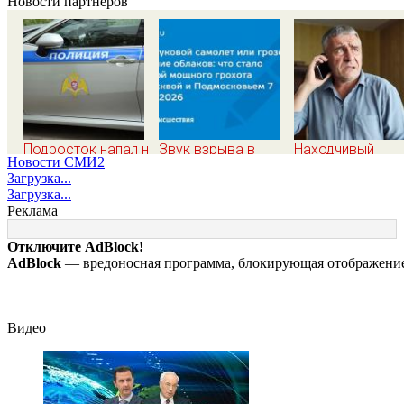
Новости партнеров
Подросток напал на
Звук взрыва в
Находчивый
Новости СМИ2
десятилетнюю
Москве и
пенсионер нака
Загрузка...
девочку,
Московской
мошенников
Загрузка...
ворвавшись в
области 7 августа
изощренным
Реклама
квартиру
2026 года: Причины,
способом
источник, откуда
Отключите AdBlock!
был громкий
AdBlock
— вредоносная программа, блокирующая отображение 
хлопок
Видео