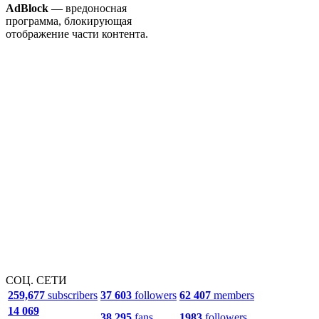
AdBlock
— вредоносная
программа, блокирующая
отображение части контента.
СОЦ. СЕТИ
259,677
subscribers
37 603
followers
62 407
members
14 069
38 295
fans
1983
followers