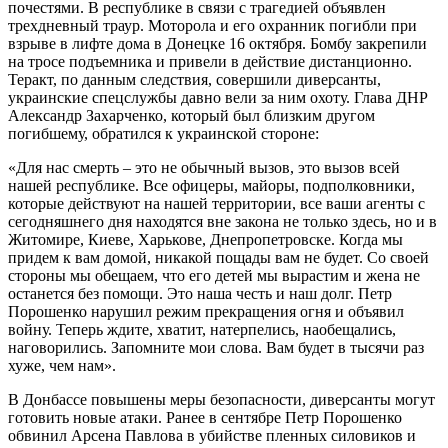
почестями. В
республике в связи с трагедией объявлен
трехдневный траур. Моторола и его охранник погибли при
взрыве в лифте дома в Донецке 16 октября. Бомбу закрепили
на тросе подъемника и привели в действие дистанционно.
Теракт, по данным следствия, совершили диверсанты,
украинские спецслужбы давно вели за ним охоту. Глава ДНР
Александр Захарченко, который был близким другом
погибшему, обратился к украинской стороне:
«Для нас смерть – это не обычный вызов, это вызов всей
нашей республике. Все офицеры, майоры, подполковники,
которые действуют на нашей территории, все ваши агенты с
сегодняшнего дня находятся вне закона не только здесь, но и в
Житомире, Киеве, Харькове, Днепропетровске. Когда мы
придем к вам домой, никакой пощады вам не будет. Со своей
стороны мы обещаем, что его детей мы вырастим и жена не
останется без помощи. Это наша честь и наш долг. Петр
Порошенко нарушил режим прекращения огня и объявил
войну.
Теперь ждите, хватит, натерпелись, наобещались,
наговорились. Запомните мои слова. Вам будет в тысячи раз
хуже, чем нам».
В Донбассе повышены меры безопасности, диверсанты могут
готовить новые атаки. Ранее в сентябре Петр Порошенко
обвинил Арсена Павлова в убийстве пленных силовиков и