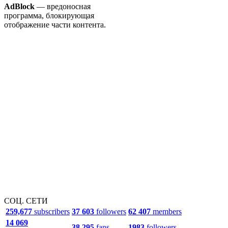
AdBlock
— вредоносная
программа, блокирующая
отображение части контента.
СОЦ. СЕТИ
259,677
subscribers
37 603
followers
62 407
members
14 069
38 295
fans
1983
followers