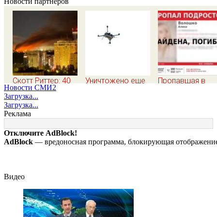
Новости партнеров
Скотт Риттер: 40
Уничтожено еще
Пропавшая в
Новости СМИ2
дней "принуждения
три БПЛА, летевших
Пскове 17-летня
Загрузка...
России и Путина"
на Москву
девушка найден
Загрузка...
резко приблизили
мертвой
Реклама
крах режима
Зеленского
Отключите AdBlock!
AdBlock
— вредоносная программа, блокирующая отображение 
Видео