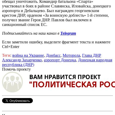
обещал уничтожить. Командир батальона «Спарта»
участвовал в боях в районе Славянска, Иловайска, донецкого
аэропорта и Дебальцево. Был награжден георгиевским
крестом ДНР, орденом «За воинскую доблесть» 1-й степени,
получил звание Героя ДНР. Павлов был включен в
санкционный список ЕС
.
Подписывайтесь на наш канал в
Telegram
Если заметили ошибку, выделите фрагмент текста и нажмите
Ctrl+Enter
Теги
:
война на Украине
,
Донбасс
,
Моторола
,
Глава ДНР
Александр Захарченко
,
аэропорт Донецка
,
Донецкая народная
республика (ДНР)
Помочь проекту