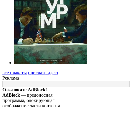
все плакаты
прислать идею
Реклама
Отключите AdBlock!
AdBlock
— вредоносная
программа, блокирующая
отображение части контента.