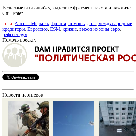
Если заметили ошибку, выделите фрагмент текста и нажмите
Ctrl+Enter
Теги
:
Ангела Меркель
,
Греция
,
помощь
,
долг
,
международные
кредиторы
,
Евросоюз
,
ESM
,
кризис
,
выход из зоны евро
,
референдум
Помочь проекту
Новости партнеров