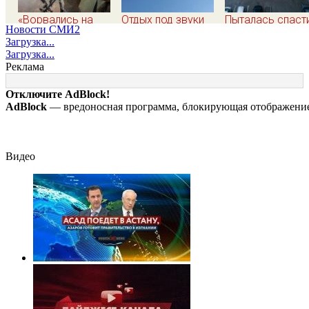
«Ворвались на
Отдых под звуки
Пыталась спаст
Новости СМИ2
плечах, хлопцев
сирен: что
малыша и погиб
Загрузка...
били в упор»:
происходит в Сочи
с ним: женщина
Загрузка...
Алексеево-
на фоне
разбилась
Реклама
Дружковка стала
массированных
насмерть на гла
могильником для
атак беспилотников
у детей 06/08/2
Отключите AdBlock!
«птах Мадьяра»
– Новости
AdBlock
— вредоносная программа, блокирующая отображение 
Видео