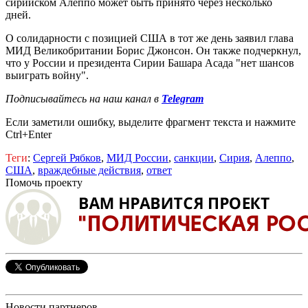
сирийском Алеппо может быть принято через несколько
дней.
О солидарности с позицией США в тот же день заявил глава
МИД Великобритании Борис Джонсон. Он также подчеркнул,
что у России и президента Сирии Башара Асада "нет шансов
выиграть войну".
Подписывайтесь на наш канал в
Telegram
Если заметили ошибку, выделите фрагмент текста и нажмите
Ctrl+Enter
Теги
:
Сергей Рябков
,
МИД России
,
санкции
,
Сирия
,
Алеппо
,
США
,
враждебные действия
,
ответ
Помочь проекту
Новости партнеров