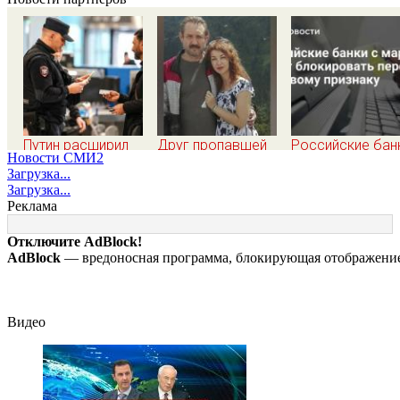
Путин расширил
Друг пропавшей
Российские бан
Новости СМИ2
перечень
семьи Усольцевых
марта будут
Загрузка...
оснований для
получил
блокировать
Загрузка...
выдворения
аудиосообщение
переводы по
Реклама
мигрантов
от них
новому признак
Отключите AdBlock!
AdBlock
— вредоносная программа, блокирующая отображение 
Видео