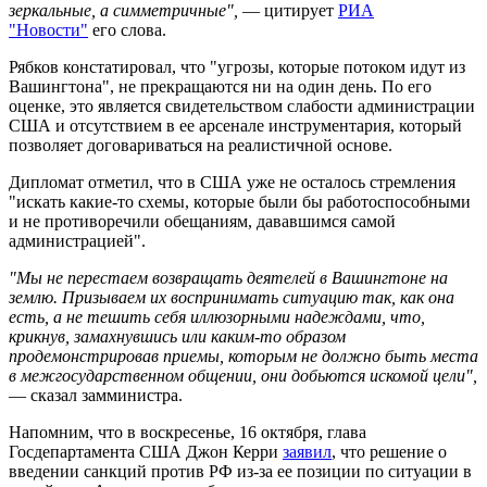
зеркальные, а симметричные",
— цитирует
РИА
"Новости"
его слова.
Рябков констатировал, что "угрозы, которые потоком идут из
Вашингтона", не прекращаются ни на один день. По его
оценке, это является свидетельством слабости администрации
США и отсутствием в ее арсенале инструментария, который
позволяет договариваться на реалистичной основе.
Дипломат отметил, что в США уже не осталось стремления
"искать какие-то схемы, которые были бы работоспособными
и не противоречили обещаниям, дававшимся самой
администрацией".
"Мы не перестаем возвращать деятелей в Вашингтоне на
землю. Призываем их воспринимать ситуацию так, как она
есть, а не тешить себя иллюзорными надеждами, что,
крикнув, замахнувшись или каким-то образом
продемонстрировав приемы, которым не должно быть места
в межгосударственном общении, они добьются искомой цели",
— сказал замминистра.
Напомним, что в воскресенье, 16 октября, глава
Госдепартамента США Джон Керри
заявил
, что решение о
введении санкций против РФ из-за ее позиции по ситуации в