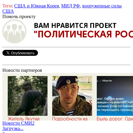
Теги
:
США и Южная Корея
,
МИД РФ
,
вооруженные силы
США
Помочь проекту
Новости партнеров
Житель Якутии
Подробности из
Быль дорог. Од
Новости СМИ2
выжил после 25
первых уст:
днем из
Загрузка...
дней блужданий в
Участник СВО
Благовещенска 