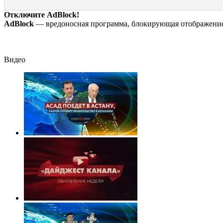
ресторана
Лейпцигом -
Новости на Вести.ru
Отключите AdBlock!
AdBlock
— вредоносная программа, блокирующая отображение 
Видео