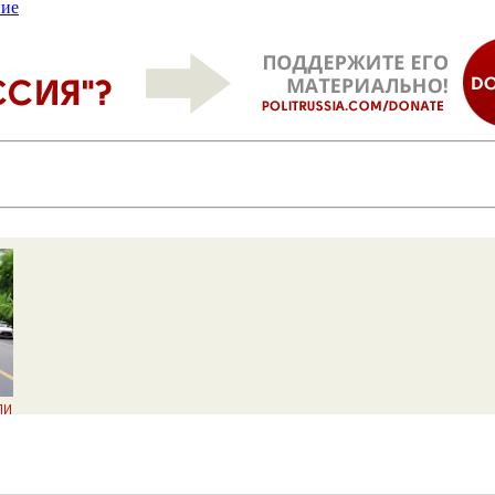
ние
ли
де
сти