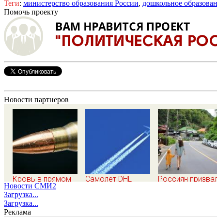
Теги
:
министерство образования России
,
дошкольное образова
Помочь проекту
Новости партнеров
Кровь в прямом
Самолет DHL
Россиян призва
Новости СМИ2
эфире: популярного
столкнулся с
не экономить на
Загрузка...
тиктокера
неизвестным
жилье в Таилан
Загрузка...
застрелили у
объектом над
ради безопасно
Реклама