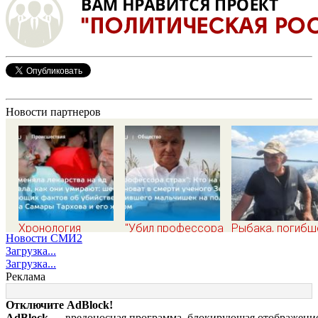
Новости партнеров
Хронология
"Убил профессора
Рыбака, погибш
Новости СМИ2
убийства экс-мэра
страх": Кто на
в Карелии, нашл
Загрузка...
Самары Виктора
самом деле
спасательном
Загрузка...
Тархова и его
виноват в смерти
жилете
Реклама
жены: шесть
ученого Зезина,
шокирующих
остановившего
Отключите AdBlock!
фактов, новые
мальчишек на поле
AdBlock
— вредоносная программа, блокирующая отображение 