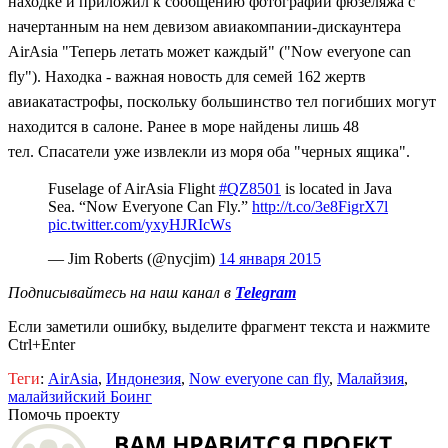
находке и приложил к сообщению фотографии фюзеляжа с
начертанным на нем девизом авиакомпании-дискаунтера
AirAsia "Теперь летать может каждый" ("Now everyone can
fly").
Находка - важная новость для семей 162 жертв
авиакатастрофы, поскольку большинство тел погибших могут
находится в салоне. Ранее в море найдены лишь 48
тел.
Спасатели уже извлекли из моря оба "черных ящика".
Fuselage of AirAsia Flight
#QZ8501
is located in Java
Sea. “Now Everyone Can Fly.”
http://t.co/3e8FigrX7l
pic.twitter.com/yxyHJRIcWs
— Jim Roberts (@nycjim)
14 января 2015
Подписывайтесь на наш канал в
Telegram
Если заметили ошибку, выделите фрагмент текста и нажмите
Ctrl+Enter
Теги
:
AirAsia
,
Индонезия
,
Now everyone can fly
,
Малайзия
,
малайзийский Боинг
Помочь проекту