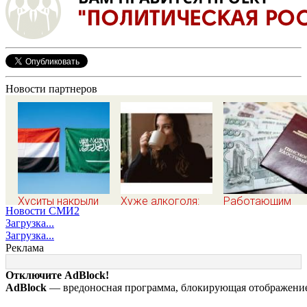
Новости партнеров
Хуситы накрыли
Хуже алкоголя:
Работающим
Новости СМИ2
ракетами порт Аль-
назван напиток,
пенсионерам
Загрузка...
Моха: десятки
который негативно
назвали доход д
Загрузка...
жертв
влияет на организм
максимальных 3
Реклама
- многие пьют его
ИПК
каждый день
Отключите AdBlock!
AdBlock
— вредоносная программа, блокирующая отображение 