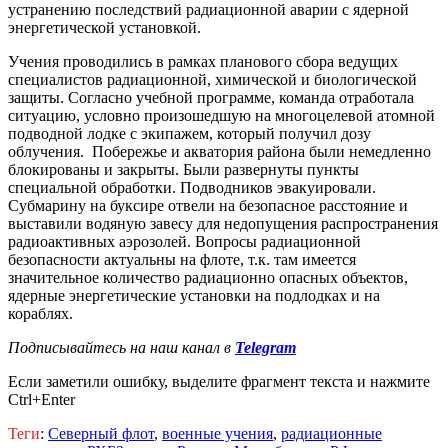
устранению последствий радиационной аварии с ядерной
энергетической установкой.
Учения проводились в рамках планового сбора ведущих
специалистов радиационной, химической и биологической
защиты. Согласно учебной программе, команда отработала
ситуацию, условно произошедшую на многоцелевой атомной
подводной лодке с экипажем, который получил дозу
облучения. Побережье и акватория района были немедленно
блокированы и закрыты. Были развернуты пункты
специальной обработки. Подводников эвакуировали.
Субмарину на буксире отвели на безопасное расстояние и
выставили водяную завесу для недопущения распространения
радиоактивных аэрозолей. Вопросы радиационной
безопасности актуальны на флоте, т.к. там имеется
значительное количество радиационно опасных объектов,
ядерные энергетические установки на подлодках и на
кораблях.
Подписывайтесь на наш канал в
Telegram
Если заметили ошибку, выделите фрагмент текста и нажмите
Ctrl+Enter
Теги
:
Северный флот
,
военные учения
,
радиационные