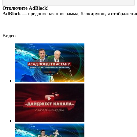
квартиру
пенсионерам в
2026 года: Прич
сентябре -
источник, откуд
Отключите AdBlock!
PrimaMedia.ru
был громкий
AdBlock
— вредоносная программа, блокирующая отображение 
хлопок
Видео