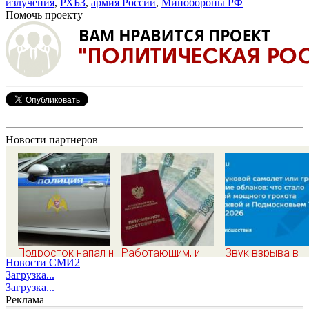
излучения
,
РХБЗ
,
армия России
,
Минобороны РФ
Помочь проекту
Новости партнеров
Подросток напал на
Работающим, и
Звук взрыва в
Новости СМИ2
десятилетнюю
неработающим: по
Москве и
Загрузка...
девочку,
27 400 рублей
Московской
Загрузка...
ворвавшись в
вручат
области 7 авгус
Реклама