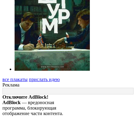
все плакаты
прислать идею
Реклама
Отключите AdBlock!
AdBlock
— вредоносная
программа, блокирующая
отображение части контента.