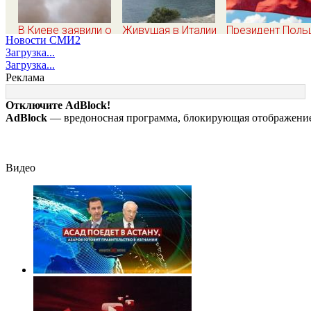
В Киеве заявили о
Живущая в Италии
Президент Поль
Новости СМИ2
провале
русская сравнила
жёстко высказа
Загрузка...
американской
жизнь в Европе и в
о бандеровцах и
Загрузка...
операции «Убей
Крыму
идеологии
Реклама
лучника» против
России
Отключите AdBlock!
AdBlock
— вредоносная программа, блокирующая отображение 
Видео