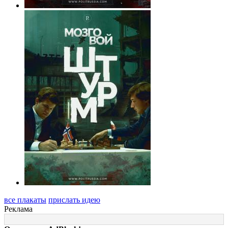
все плакаты
прислать идею
Реклама