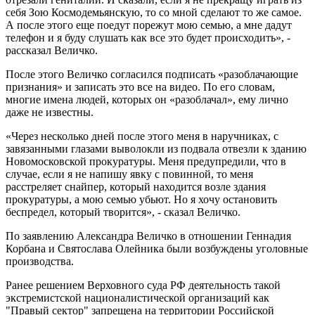
себя Зою Космодемьянскую, то со мной сделают то же самое.
А после этого еще поедут порежут мою семью, а мне дадут
телефон и я буду слушать как все это будет происходить», -
рассказал Величко.
После этого Величко согласился подписать «разоблачающие
признания» и записать это все на видео. По его словам,
многие имена людей, которых он «разоблачал», ему лично
даже не известны.
«Через несколько дней после этого меня в наручниках, с
завязанными глазами выволокли из подвала отвезли к зданию
Новомосковской прокуратуры. Меня предупредили, что в
случае, если я не напишу явку с повинной, то меня
расстреляет снайпер, который находится возле здания
прокуратуры, а мою семью убьют. Но я хочу остановить
беспредел, который творится», - сказал Величко.
По заявлению Александра Величко в отношении Геннадия
Корбана и Святослава Олейника были возбуждены уголовные
производства.
Ранее решением Верховного суда РФ деятельность такой
экстремистской националистической организаций как
"Правый сектор" запрещена на территории Российской