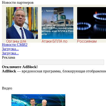
Новости партнеров
Органы для
Атаки БПЛА по
Россиянам
Новости СМИ2
пересадки «черные
регионам России,
напомнили, что
Загрузка...
трансплантологи»
последние новости
газовые прибо
Загрузка...
извлекали у еще
на 7 августа 2026:
нельзя
Реклама
живых пациентов
последствия, атаки
ремонтировать
на склады
самостоятельн
Отключите AdBlock!
Wildberries,
AdBlock
— вредоносная программа, блокирующая отображение 
состояние
пострадавших
Видео