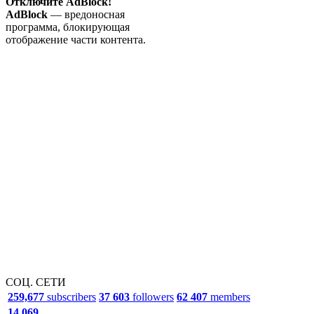
Отключите AdBlock!
AdBlock
— вредоносная
программа, блокирующая
отображение части контента.
СОЦ. СЕТИ
259,677
subscribers
37 603
followers
62 407
members
14 069