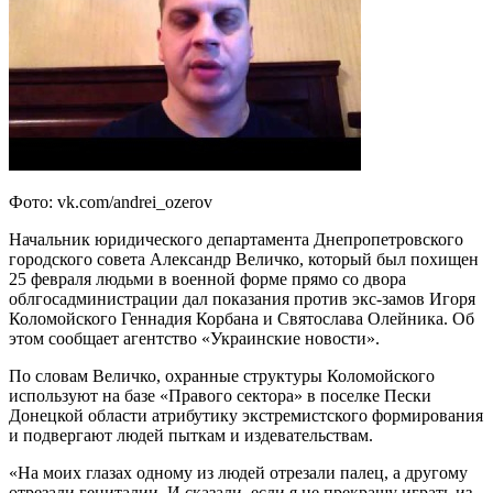
Фото: vk.com/andrei_ozerov
Начальник юридического департамента Днепропетровского
городского совета Александр Величко, который был похищен
25 февраля людьми в военной форме прямо со двора
облгосадминистрации дал показания против экс-замов Игоря
Коломойского Геннадия Корбана и Святослава Олейника. Об
этом сообщает агентство «Украинские новости».
По словам Величко, охранные структуры Коломойского
используют на базе «Правого сектора» в поселке Пески
Донецкой области атрибутику экстремистского формирования
и подвергают людей пыткам и издевательствам.
«На моих глазах одному из людей отрезали палец, а другому
отрезали гениталии. И сказали, если я не прекращу играть из