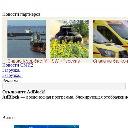
Новости партнеров
Эндрю Корыбко: У
ISW: «Русские
Спала на балко
Новости СМИ2
Путина есть свои
отступают в
во время прилёт
Загрузка...
виды на Одессу.
Запорожье, ВСУ
подробности
Загрузка...
Трампу они
отбили Зарницу»
трагической гиб
Реклама
понравятся.
малышки в
Зеленскому вряд ли
Нижнекамске
Отключите AdBlock!
10/08/2026 –
AdBlock
— вредоносная программа, блокирующая отображение 
Новости
Видео