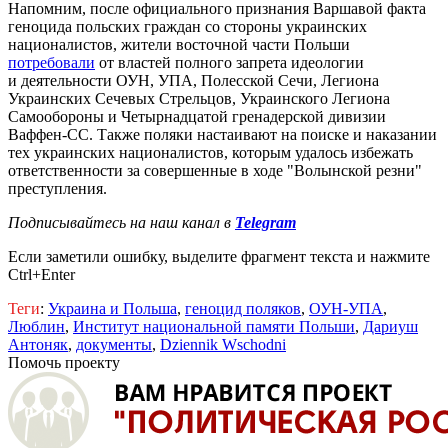
Напомним, после официального признания Варшавой факта
геноцида польских граждан со стороны украинских
националистов, жители восточной части Польши
потребовали
от властей полного запрета идеологии
и деятельности ОУН, УПА, Полесской Сечи, Легиона
Украинских Сечевых Стрельцов, Украинского Легиона
Самообороны и Четырнадцатой гренадерской дивизии
Ваффен-СС. Также поляки настаивают на поиске и наказании
тех украинских националистов, которым удалось избежать
ответственности за совершенные в ходе "Волынской резни"
преступления.
Подписывайтесь на наш канал в
Telegram
Если заметили ошибку, выделите фрагмент текста и нажмите
Ctrl+Enter
Теги
:
Украина и Польша
,
геноцид поляков
,
ОУН-УПА
,
Люблин
,
Институт национальной памяти Польши
,
Дариуш
Антоняк
,
документы
,
Dziennik Wschodni
Помочь проекту