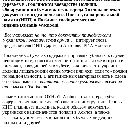
деревьев в Люблинском воеводстве Польши.
Обнаруживший бумаги житель города Хохлова передал
документы в отдел польского Института национальной
памяти (ИНП) в Люблине, сообщает местное
издание Dziennik Wschodni.
"Все указывает на то, что документы принадлежали
Украинской повстанческой армии"
, - цитирует слова
представителя ИНП Дариуша Антоняка РИА Новости.
В найденных бумагах содержатся призывы убивать, в случае
необходимости, польских женщин и детей. Также в отрывке
листовки, находившейся в тубусе, говорится, что украинцы
должны лишать жизни своих мужей или жен, если те - поляки
по национальности. В агитационных материалах есть и слова
о необходимости
"защищать местное украинское население
от польских бандитов"
.
Помимо документов ОУН-УПА общего характера, тубус
содержал личные письма, обращения и инструкции. Теперь
ИНП планирует выяснить, каким образом документы
украинских националистов попали в Хохлов, а также
разыскать упомянутых в найденных бумагах людей, их
родных или друзей.