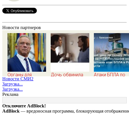
Новости партнеров
Органы для
Дочь обвинила
Атаки БПЛА по
Новости СМИ2
пересадки «черные
мать в
регионам Росси
Загрузка...
трансплантологи»
разрушенном
последние ново
Загрузка...
извлекали у еще
детстве, не зная
на 7 августа 202
Реклама
живых пациентов
всей правды о
последствия, ат
своём отце -
на склады
Отключите AdBlock!
история одной
Wildberries,
AdBlock
— вредоносная программа, блокирующая отображение 
семьи
состояние
пострадавших