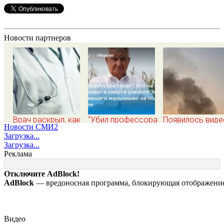
Новости партнеров
Врач раскрыл, как
"Убил профессора
Появилось виде
Новости СМИ2
распознать
страх": Кто на
со взрывом
Загрузка...
опасный тромб
самом деле
Mercedes с
Загрузка...
виноват в смерти
гендиректором
Реклама
ученого Зезина,
«Уралдронзавод
остановившего
на Урале
Отключите AdBlock!
мальчишек на поле
AdBlock
— вредоносная программа, блокирующая отображение 
с горохом
Видео