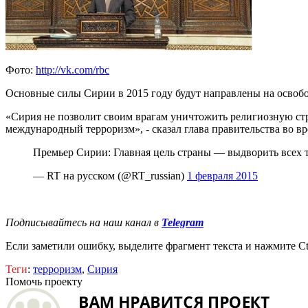
Фото:
http://vk.com/rbc
Основные силы Сирии в 2015 году будут направлены на освоб
«Сирия не позволит своим врагам уничтожить религиозную стр
международный терроризм», - сказал глава правительства во в
Премьер Сирии: Главная цель страны — выдворить всех 
— RT на русском (@RT_russian)
1 февраля 2015
Подписывайтесь на наш канал в
Telegram
Если заметили ошибку, выделите фрагмент текста и нажмите Ct
Теги
:
терроризм
,
Сирия
Помочь проекту