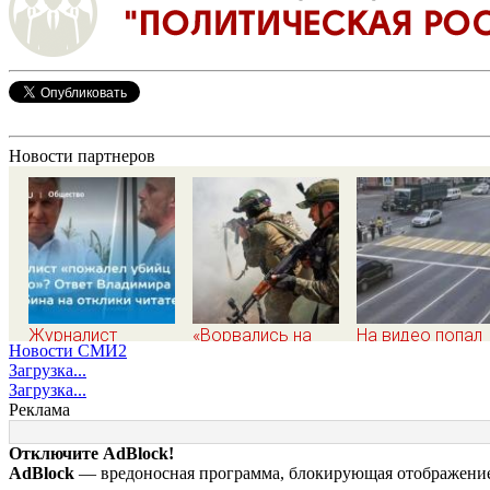
Новости партнеров
Журналист
«Ворвались на
На видео попал
Новости СМИ2
«пожалел убийц
плечах, хлопцев
момент наезда
Загрузка...
ученого»? Ответ
били в упор»:
легковушки на
Загрузка...
Владимира
Алексеево-
пешеходов, где
Реклама
Ворсобина на
Дружковка стала
пострадали
отклики читателей
могильником для
минимум восем
Отключите AdBlock!
«птах Мадьяра»
человек 06/08/
AdBlock
— вредоносная программа, блокирующая отображение 