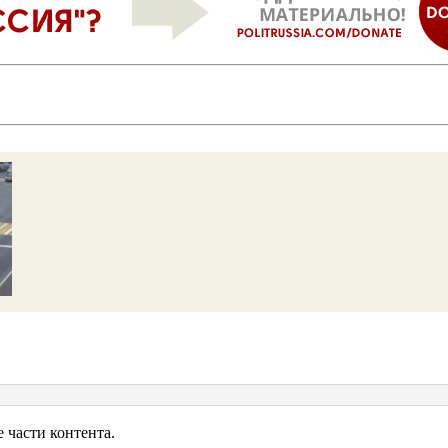
ь
2026
части контента.