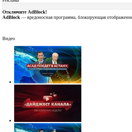
Реклама
живых пациентов
всей правды о
последствия, ат
своём отце -
на склады
Отключите AdBlock!
история одной
Wildberries,
AdBlock
— вредоносная программа, блокирующая отображение 
семьи
состояние
пострадавших
Видео