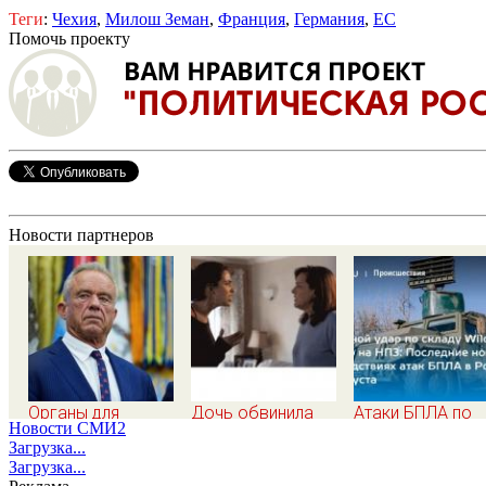
Теги
:
Чехия
,
Милош Земан
,
Франция
,
Германия
,
ЕС
Помочь проекту
Новости партнеров
Органы для
Дочь обвинила
Атаки БПЛА по
Новости СМИ2
пересадки «черные
мать в
регионам Росси
Загрузка...
трансплантологи»
разрушенном
последние ново
Загрузка...
извлекали у еще
детстве, не зная
на 7 августа 202