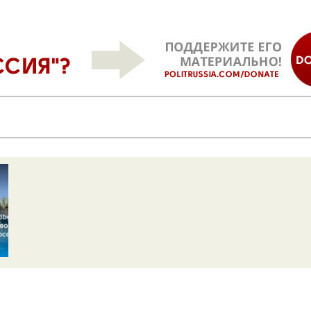
и,
сти
6: