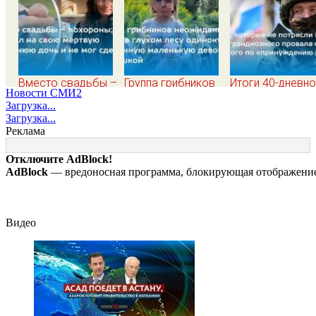
Вместо свадьбы –
Группа грибников
Итоги 40-дневн
Новости СМИ2
похороны: отец
неожиданно нашли
плана Зеленско
Загрузка...
смотрел на свою
в глухом лесу
по принуждению
Загрузка...
мертвую 16-
одинокую
миру: как ответ
Реклама
летнюю дочь и не
испуганную
Россия, полный
мог сдержать
маленькую девочку
разбор провала
Отключите AdBlock!
слезы
с игрушкой
операции Украи
AdBlock
— вредоносная программа, блокирующая отображение 
от военкора Ко
Видео