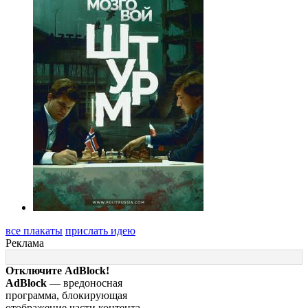
все плакаты
прислать идею
Реклама
Отключите AdBlock!
AdBlock
— вредоносная
программа, блокирующая
отображение части контента.