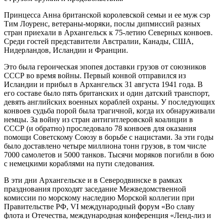
Принцесса Анна британской королевской семьи и ее муж сэр
Тим Лоуренс, ветераны-моряки, послы дипмиссий разных
стран приехали в Архангельск к 75-летию Северных конвоев.
Среди гостей представители Австралии, Канады, США,
Нидерландов, Исландии и Франции.
Это была
героическая эпопея доставки грузов от союзников
СССР во время войны. Первый конвой отправился из
Исландии и прибыл в Архангельск 31 августа 1941 года. В
его составе было пять британских и один датский транспорт,
девять английских военных кораблей охраны. У последующих
конвоев судьба порой была трагичной, когда их обнаруживали
немцы.
За войну из стран антигитлеровской коалиции в
СССР (и обратно) проследовало 78 конвоев
для оказания
помощи Советскому Союзу в борьбе с нацистами. За эти годы
было доставлено четыре миллиона тонн грузов, в том числе
7000 самолетов и 5000 танков. Тысячи моряков погибли в бою
с немецкими кораблями на пути следования.
В эти дни Архангельске и в Северодвинске в рамках
празднования проходят заседание Межведомственной
комиссии по морскому наследию
Морской коллегии при
Правительстве РФ,
VI
международный форум «Во славу
флота и Отечества,
международная конференция «Ленд-лиз и