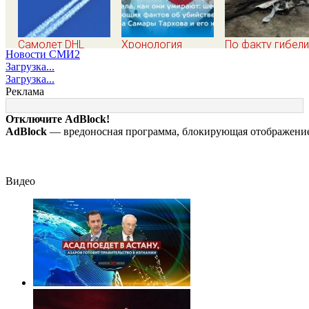
Самолет DHL
Хронология
По факту гибели
Новости СМИ2
столкнулся с
убийства экс-мэра
ребенка на пож
Загрузка...
неизвестным
Самары Виктора
в Кызыл-Таше
Загрузка...
объектом над
Тархова и его
возбуждено
Реклама
Лейпцигом -
жены: шесть
уголовное дело
Новости на Вести.ru
шокирующих
Отключите AdBlock!
фактов, новые
AdBlock
— вредоносная программа, блокирующая отображение 
подробности
Видео