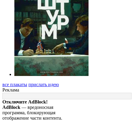
все плакаты
прислать идею
Реклама
Отключите AdBlock!
AdBlock
— вредоносная
программа, блокирующая
отображение части контента.