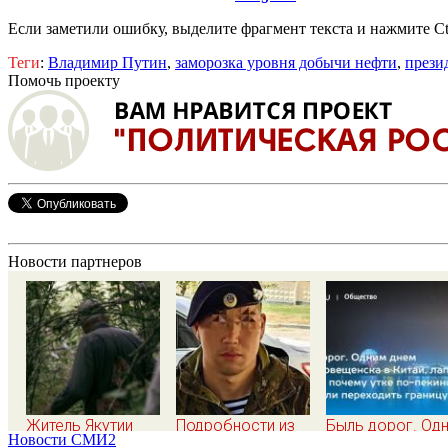
Если заметили ошибку, выделите фрагмент текста и нажмите Ct
Теги
:
Владимир Путин
,
заморозка уровня добычи нефти
,
прези
Помочь проекту
Новости партнеров
Житель Якутии
Подробности из
Быль дорог. Од
Новости СМИ2
выжил после 25
первых уст:
днем из