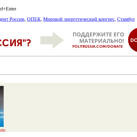
rl+Enter
дент России
,
ОПЕК
,
Мировой энергетический конгрес
,
Стамбул
ним