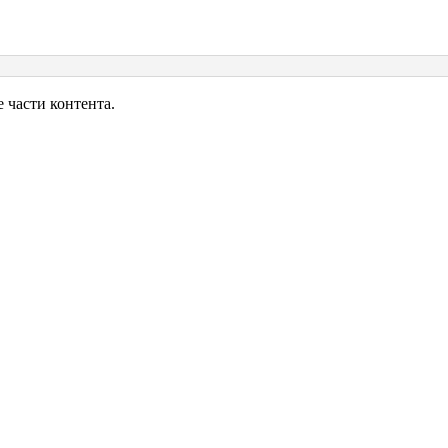
в
емы,
-
или
ницу
части контента.