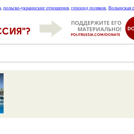
а
,
польско-украинские отношения
,
геноцид поляков
,
Волынская р
и,
сти