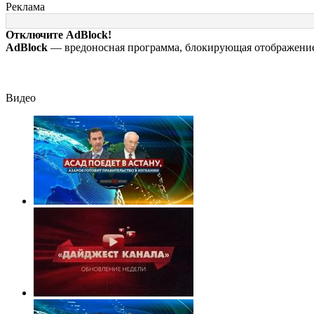
Крыму
извлекали у еще
на 7 августа 202
Реклама
живых пациентов
последствия, ат
на склады
Отключите AdBlock!
Wildberries,
AdBlock
— вредоносная программа, блокирующая отображение 
состояние
пострадавших
Видео