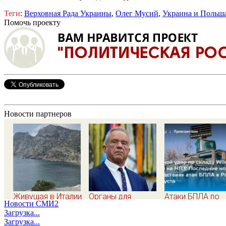
Теги
:
Верховная Рада Украины
,
Олег Мусий
,
Украина и Польш
Помочь проекту
Новости партнеров
Живущая в Италии
Органы для
Атаки БПЛА по
Новости СМИ2
русская сравнила
пересадки «черные
регионам Росси
Загрузка...
жизнь в Европе и в
трансплантологи»
последние ново
Загрузка...