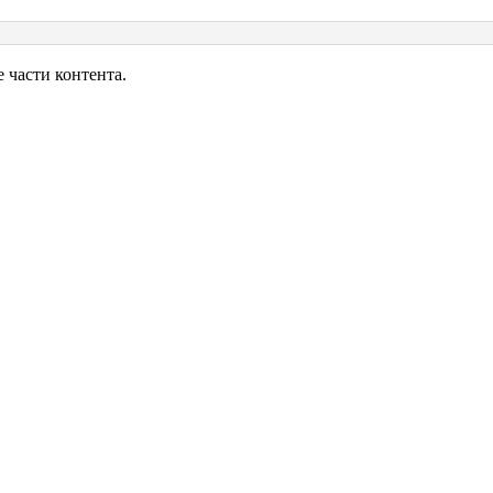
6:
аки
части контента.