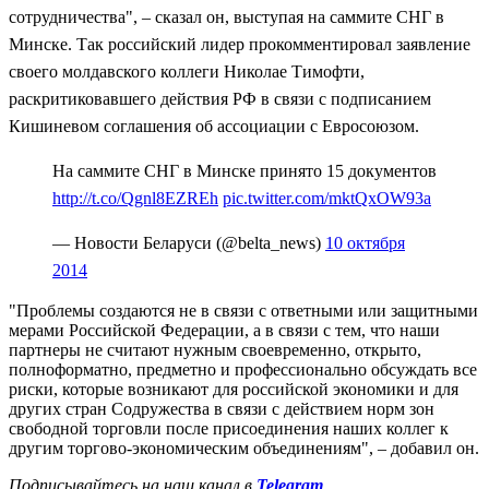
сотрудничества", – сказал он, выступая на саммите СНГ в
Минске.
Так российский лидер прокомментировал заявление
своего молдавского коллеги Николае Тимофти,
раскритиковавшего действия РФ в связи с подписанием
Кишиневом соглашения об ассоциации с Евросоюзом
.
На саммите СНГ в Минске принято 15 документов
http://t.co/Qgnl8EZREh
pic.twitter.com/mktQxOW93a
— Новости Беларуси (@belta_news)
10 октября
2014
"Проблемы создаются не в связи с ответными или защитными
мерами Российской Федерации, а в связи с тем, что наши
партнеры не считают нужным своевременно, открыто,
полноформатно, предметно и профессионально обсуждать все
риски, которые возникают для российской экономики и для
других стран Содружества в связи с действием норм зон
свободной торговли после присоединения наших коллег к
другим торгово-экономическим объединениям", – добавил он.
Подписывайтесь на наш канал в
Telegram