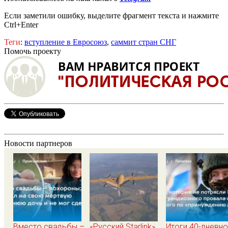
Если заметили ошибку, выделите фрагмент текста и нажмите
Ctrl+Enter
Теги
:
вступление в Евросоюз
,
саммит стран СНГ
Помочь проекту
Новости партнеров
Вместо свадьбы –
«Русский Starlink»
Итоги 40-дневн