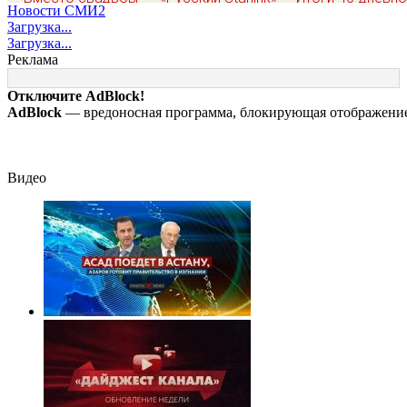
Новости СМИ2
похороны: отец
заработал? Почему
плана Зеленско
Загрузка...
смотрел на свою
на Украине кратно
по принуждению
Загрузка...
мертвую 16-
увеличилась
миру: как ответ
Реклама
летнюю дочь и не
точность попаданий
Россия, полный
мог сдержать
по объектам ВСУ
разбор провала
Отключите AdBlock!
слезы
операции Украи
AdBlock
— вредоносная программа, блокирующая отображение 
от военкора Ко
Видео