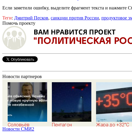
Если заметили ошибку, выделите фрагмент текста и нажмите Ct
Теги
:
Дмитрий Песков
,
санкции против России
,
продуктовое э
Помочь проекту
Новости партнеров
Соловьёв
Пентагон
Жара до +32°C
Новости СМИ2
объяснил, почему
рассекретил
ожидается в Уф