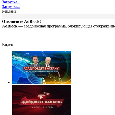
Загрузка...
считает новую
данные о появлении
8–9 августа
Загрузка...
крупную войну в
НЛО на Ближнем
Реклама
Европе неизбежной
Востоке
Отключите AdBlock!
AdBlock
— вредоносная программа, блокирующая отображение 
Видео