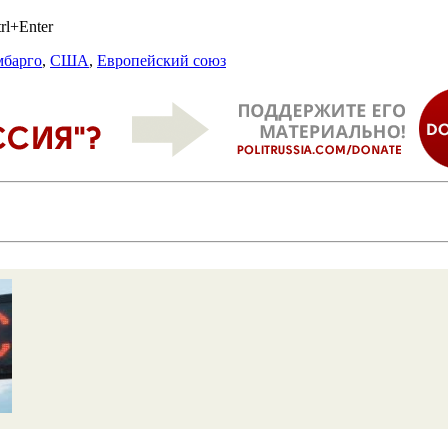
rl+Enter
мбарго
,
США
,
Европейский союз
е