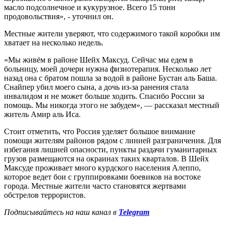
масло подсолнечное и кукурузное. Всего 15 тонн
продовольствия», - уточнил он.
Местные жители уверяют, что содержимого такой коробки им
хватает на несколько недель.
«Мы живём в районе Шейх Максуд. Сейчас мы едем в
больницу, моей дочери нужна физиотерапия. Несколько лет
назад она с братом пошла за водой в районе Бустан аль Баша.
Снайпер убил моего сына, а дочь из-за ранения стала
инвалидом и не может больше ходить. Спасибо России за
помощь. Мы никогда этого не забудем», — рассказал местный
житель Амир аль Иса.
Стоит отметить, что Россия уделяет большое внимание
помощи жителям районов рядом с линией разграничения. Для
избегания лишней опасности, пункты раздачи гуманитарных
грузов размещаются на окраинах таких кварталов. В Шейх
Максуде проживает много курдского населения Алеппо,
которое ведет бои с группировками боевиков на востоке
города. Местные жители часто становятся жертвами
обстрелов террористов.
Подписывайтесь на наш канал в
Telegram