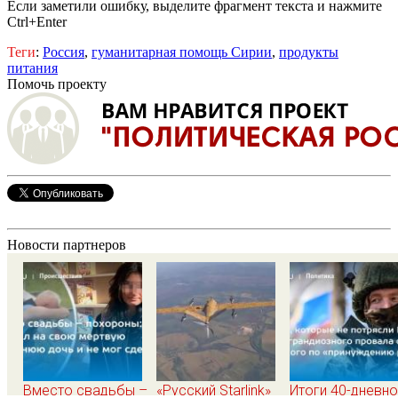
Если заметили ошибку, выделите фрагмент текста и нажмите
Ctrl+Enter
Теги
:
Россия
,
гуманитарная помощь Сирии
,
продукты
питания
Помочь проекту
Новости партнеров
Вместо свадьбы –
«Русский Starlink»
Итоги 40-дневн