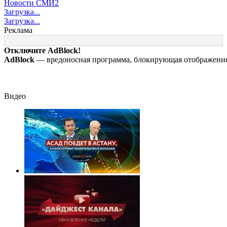
Новости СМИ2
похороны: отец
заработал? Почему
плана Зеленско
Загрузка...
смотрел на свою
на Украине кратно
по принуждению
Загрузка...
мертвую 16-
увеличилась
миру: как ответ
Реклама
летнюю дочь и не
точность попаданий
Россия, полный
мог сдержать
по объектам ВСУ
разбор провала
Отключите AdBlock!
слезы
операции Украи
AdBlock
— вредоносная программа, блокирующая отображение 
от военкора Ко
Видео