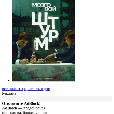
все плакаты
прислать идею
Реклама
Отключите AdBlock!
AdBlock
— вредоносная
программа, блокирующая