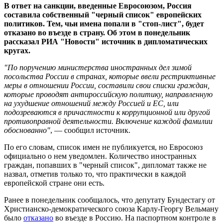
В ответ на санкции, введенные Евросоюзом, Россия
составила собственный "черный список" европейских
политиков. Тем, чьи имена попали в "стоп-лист", будет
отказано во въезде в страну. Об этом в понедельник
рассказал
РИА "Новости" источник в дипломатических
кругах.
"По поручению министерства иностранных дел зимой
посольства России в странах, которые ввели рестриктивные
меры в отношении России, составили свои списки граждан,
которые проводят антироссийскую политику, направленную
на ухудшение отношений между Россией и ЕС, или
подозреваются в причастности к коррупционной или другой
противоправной деятельности. Включение каждой фамилии
обоснованно"
, — сообщил источник.
По его словам, список имен не публикуется, но Евросоюз
официально о нем уведомлен. Количество иностранных
граждан, попавших в "черный список", дипломат также не
назвал, отметив только то, что практически в каждой
европейской стране они есть.
Ранее в понедельник сообщалось, что депутату Бундестагу от
Христианско-демократического союза Карлу-Георгу Вельману
было
отказано
во въезде в Россию. На паспортном контроле в