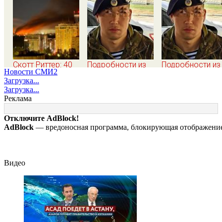
Скотт Риттер: 40
Подробности из
Подробности из
Новости СМИ2
дней "принуждения
первых уст:
первых уст:
Загрузка...
России и Путина"
Участник СВО
Участник СВО
Загрузка...
резко приблизили
рассказал, что
рассказал, что
Реклама
крах режима
спасло его в
спасло его в
Зеленского
схватке с
схватке с
Отключите AdBlock!
медведем
медведем
AdBlock
— вредоносная программа, блокирующая отображение 
Видео