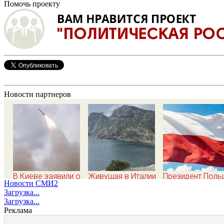
Помочь проекту
Новости партнеров
В Киеве заявили о
Живущая в Италии
Президент Поль
Новости СМИ2
провале
русская сравнила
жёстко высказа
Загрузка...
американской
жизнь в Европе и в
о бандеровцах и
Загрузка...
операции «Убей
Крыму
идеологии
Реклама
лучника» против