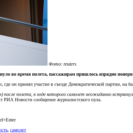
Фото: reuters
ло во время полета, пассажирам пришлось изрядно понерв
и, где он принял участие в съезде Демократической партии, на
мск) после полета, в ходе которого самолет неожиданно встрях
ит РИА Новости сообщение журналистского пула.
rl+Enter
ость
,
самолет