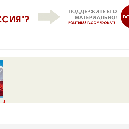
ши
лся
 их