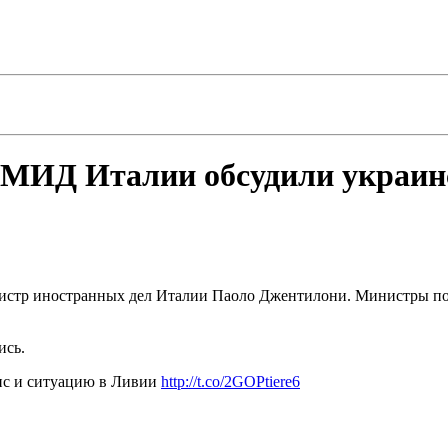
 МИД Италии обсудили украин
стр иностранных дел Италии Паоло Джентилони. Министры поде
ись.
ис и ситуацию в Ливии
http://t.co/2GOPtiere6