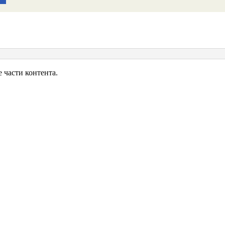
и.ru
части контента.