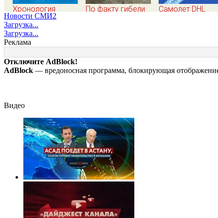
Хронология
По факту гибели
Самолет DHL
Новости СМИ2
убийства экс-мэра
ребенка на пожаре
столкнулся с
Загрузка...
Самары Виктора
в Кызыл-Таше
неизвестным
Загрузка...
Тархова и его
возбуждено
объектом над
Реклама
жены: шесть
уголовное дело
Лейпцигом -
шокирующих
Новости на Вест
Отключите AdBlock!
фактов, новые
AdBlock
— вредоносная программа, блокирующая отображение 
подробности
Видео