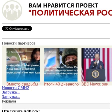
Новости партнеров
Вместо свадьбы –
Итоги 40-дневного
BBC News: рак
Новости СМИ2
похороны: отец
плана Зеленского
простаты Джо
Загрузка...
смотрел на свою
по принуждению к
Байдена
Загрузка...
мертвую 16-
миру: как ответила
распространилс
Реклама
летнюю дочь и не
Россия, полный
на его кости и
мог сдержать
разбор провала
органы
Отключите AdBlock!