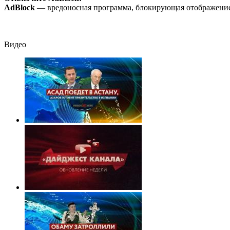
слезы
операции Украины
AdBlock
— вредоносная программа, блокирующая отображение 
от военкора Коца
Видео