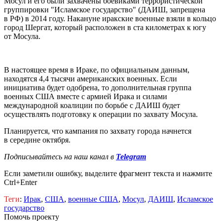
Мосул и его были захвачены боевиками террористической
группировки "Исламское государство" (ДАИШ, запрещена
в РФ) в 2014 году. Накануне иракские военные взяли в кольцо
город Шергат, который расположен в ста километрах к югу
от Мосула.
В настоящее время в Ираке, по официальным данным,
находятся 4,4 тысячи американских военных. Е
сли
инициатива будет одобрена, то дополнительная группа
военных США вместе с армией Ирака и силами
международной коалиции по борьбе с ДАИШ будет
осуществлять подготовку к операции по захвату Мосула.
Планируется, что кампания по захвату города начнется
в середине октября.
Подписывайтесь на наш канал в
Telegram
Если заметили ошибку, выделите фрагмент текста и нажмите
Ctrl+Enter
Теги
:
Ирак
,
США
,
военные США
,
Мосул
,
ДАИШ
,
Исламское
государство
Помочь проекту