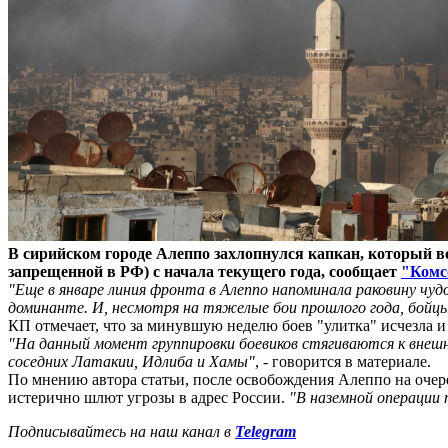
В сирийском городе Алеппо захлопнулся капкан, который 
запрещенной в РФ) с начала текущего года, сообщает
"Комс
"Еще в январе линия фронта в Алеппо напоминала раковину чуд
доминанте. И, несмотря на тяжелые бои прошлого года, бойц
КП отмечает, что за минувшую неделю боев "улитка" исчезла 
"На данный момент группировки боевиков стягиваются к внешне
соседних Латакии, Идлиба и Хамы"
, - говорится в материале.
По мнению автора статьи, после освобождения Алеппо на очер
истерично шлют угрозы в адрес России.
"В наземной операции
Подписывайтесь на наш канал в
Telegram