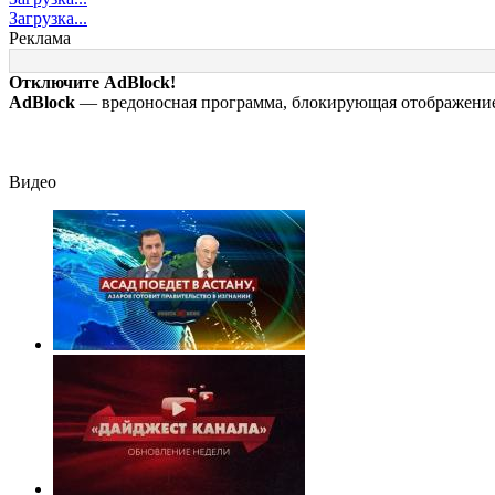
считает новую
на Украине:
Москву из США
Загрузка...
крупную войну в
остановка боев
Реклама
Европе неизбежной
грозит для нее
хаосом
Отключите AdBlock!
AdBlock
— вредоносная программа, блокирующая отображение 
Видео