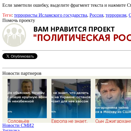
Если заметили ошибку, выделите фрагмент текста и нажмите Ct
Теги
:
террористы Исламского государства
,
Россия
,
терроризм
,
Помочь проекту
Новости партнеров
Соловьёв
Европа не знает,
Сын Джигархан
Новости СМИ2
объяснил, почему
что делать с миром
тайно вернулся 
Загрузка...