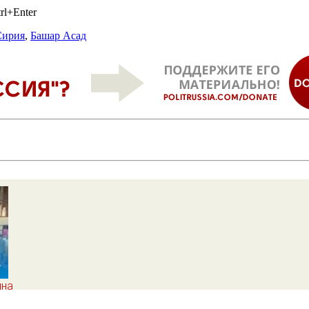
rl+Enter
Сирия
,
Башар Асад
яна
в