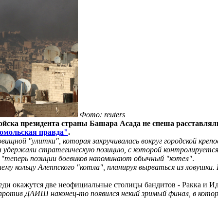
Фото: reuters
войска президента страны Башара Асада не спеша расставля
омольская правда"
.
овищной "улитки", которая закручивалась вокруг городской кре
ы удержали стратегическую позицию, с которой контролируется
и
"теперь позиции боевиков напоминают обычный "котел"
.
му кольцу Алеппского "котла", планируя вырваться из ловушки.
еди окажутся две неофициальные столицы бандитов - Ракка и И
 против ДАИШ наконец-то появился некий зримый финал, в кото