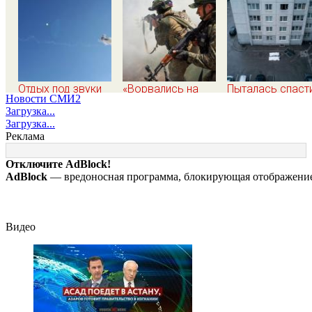
Отдых под звуки
«Ворвались на
Пыталась спаст
Новости СМИ2
сирен: что
плечах, хлопцев
малыша и погиб
Загрузка...
происходит в Сочи
били в упор»:
с ним: женщина
Загрузка...
на фоне
Алексеево-
разбилась
Реклама
массированных
Дружковка стала
насмерть на гла
атак беспилотников
могильником для
у детей 06/08/2
Отключите AdBlock!
«птах Мадьяра»
– Новости
AdBlock
— вредоносная программа, блокирующая отображение 
Видео