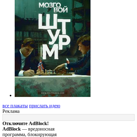
все плакаты
прислать идею
Реклама
Отключите AdBlock!
AdBlock
— вредоносная
программа, блокирующая