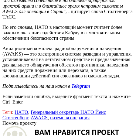
Мы оказываем содействие в подготовке офицеров для
иракской армии и в ближайшее время направим самолеты
AWACS для операции в Сирии"
, - цитирует слова Столтенберга
ТАСС.
По его словам, НАТО в настоящий момент считает более
важным оказание содействия Кабулу в самостоятельном
обеспечении безопасности страны.
Авиационный комплекс радиообнаружения и наведения
(AWAKS) — это электронная система разведки и управления,
устанавливаемая на летательном средстве и предназначенная
для дальнего обнаружения объектов противника, наведения
на них средств поражения или перехвата, а также
координации действий сил союзников и смежных задач.
Подписывайтесь на наш канал в
Telegram
Если заметили ошибку, выделите фрагмент текста и нажмите
Ctrl+Enter
Теги
:
НАТО
,
Генеральный секретарь НАТО Йенс
Столтенберг
,
AWACS
,
наземная операция
Помочь проекту