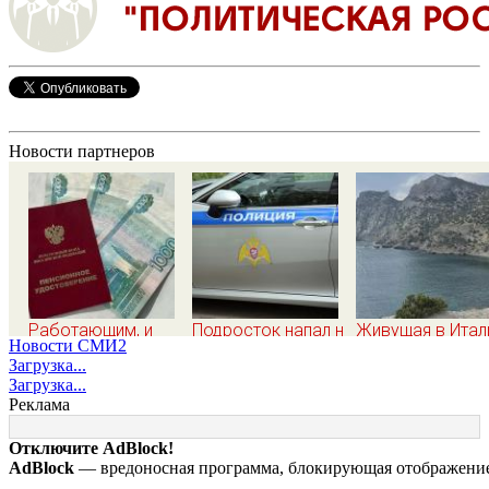
Новости партнеров
Работающим, и
Подросток напал на
Живущая в Итал
Новости СМИ2
неработающим: по
десятилетнюю
русская сравни
Загрузка...
27 400 рублей
девочку,
жизнь в Европе 
Загрузка...
вручат
ворвавшись в
Крыму
Реклама
пенсионерам в
квартиру
сентябре -
Отключите AdBlock!
PrimaMedia.ru
AdBlock
— вредоносная программа, блокирующая отображение 