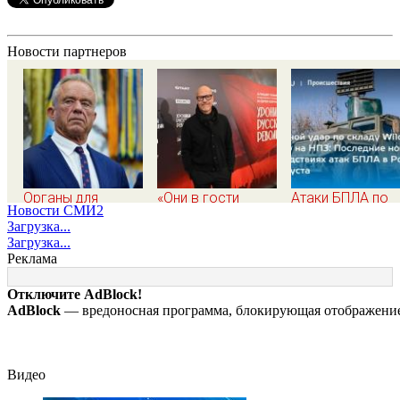
Новости партнеров
Органы для
«Они в гости
Атаки БПЛА по
Новости СМИ2
пересадки «черные
вдвоем ходят»:
регионам Росси
Загрузка...
трансплантологи»
известная
последние ново
Загрузка...
извлекали у еще
журналистка
на 7 августа 202
Реклама
живых пациентов
подтвердила роман
последствия, ат
Бондарчука и
на склады
Отключите AdBlock!
Исаковой
Wildberries,
AdBlock
— вредоносная программа, блокирующая отображение 
состояние
пострадавших
Видео