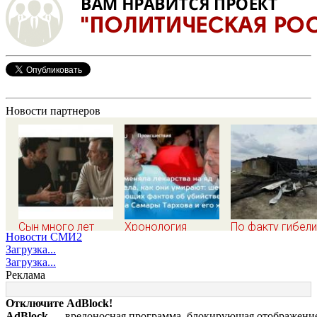
Новости партнеров
Сын много лет
Хронология
По факту гибели
Новости СМИ2
стыдился простой
убийства экс-мэра
ребенка на пож
Загрузка...
работы отца, пока
Самары Виктора
в Кызыл-Таше
Загрузка...
не узнал, ради чего
Тархова и его
возбуждено
Реклама
тот отказался от
жены: шесть
уголовное дело
карьеры - история
шокирующих
Отключите AdBlock!
одной семьи
фактов, новые
AdBlock
— вредоносная программа, блокирующая отображение 