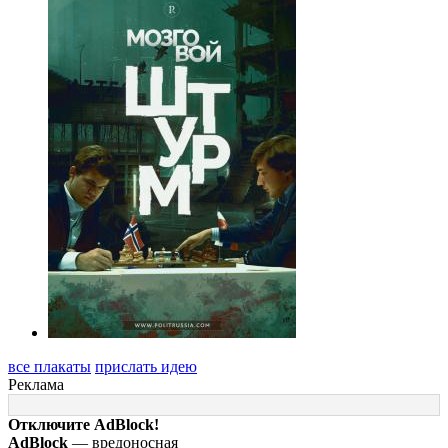
все плакаты
прислать идею
Реклама
Отключите AdBlock!
AdBlock
— вредоносная