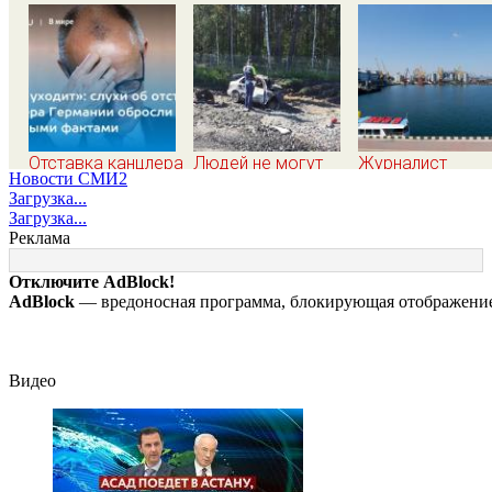
Отставка канцлера
Людей не могут
Журналист
Новости СМИ2
Германии Мерца:
опознать: четыре
Христофору:
Загрузка...
последние новости
человека сгорели
блокировка
Загрузка...
на 7 августа 2026 и
заживо в
морских портов
Реклама
прогнозы
страшном ДТП на
катастрофа для
трассе 07/08/2026
Украины
Отключите AdBlock!
– Новости
AdBlock
— вредоносная программа, блокирующая отображение 
Видео