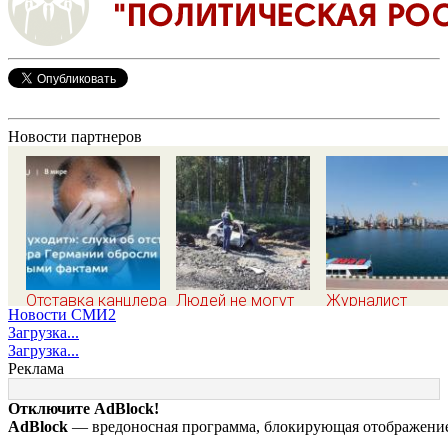
Новости партнеров
Отставка канцлера
Людей не могут
Журналист
Новости СМИ2
Германии Мерца:
опознать: четыре
Христофору:
Загрузка...
последние новости
человека сгорели
блокировка
Загрузка...
на 7 августа 2026 и
заживо в
морских портов
Реклама
прогнозы
страшном ДТП на
катастрофа для
трассе 07/08/2026
Украины
Отключите AdBlock!
– Новости
AdBlock
— вредоносная программа, блокирующая отображение 