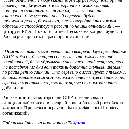
"Пока детально не могу сказать. Я еще раз могу повторить
только, что, безусловно, в санкционных делах главный
принцип, из которого мы исходим, — это принцип
взаимности. Безусловно, новый перечень будет
проанализирован, безусловно, это в очередной раз никоим
образом не способствует развитию наших отношений"
, —
цитирует РИА "Новости" ответ Пескова на вопрос, будет ли
Россия реагировать на расширение санкций.
"Можно выразить сожаление, что встреча двух президентов
(США и России), которая состоялась на полях саммита
"двадцатки", была обрамлена как в канун этой встречи, так
и в последующие дни вот такими дополнительными шагами
по расширению санкций.
Это серьезно диссонирует с темами,
касающимися возможного взаимодействия в чувствительных
сферах, о которых шла речь на встрече двух президентов"
, —
добавил он
.
Ранее министерство торговли США опубликовало
санкционный список, в который вошли более 80 российских
компаний. При этом в перечень были добавлены 11 новых
организаций.
Подписывайтесь на наш канал в
Telegram