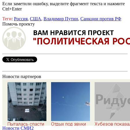
Если заметили ошибку, выделите фрагмент текста и нажмите
Ctrl+Enter
Теги
:
Россия
,
США
,
Владимир Путин
,
Санкции против РФ
Помочь проекту
Новости партнеров
Пыталась спасти
Отдых под звуки
Хубезов показа
Новости СМИ2