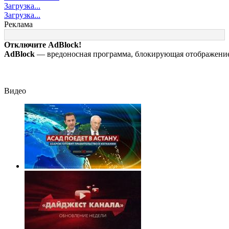
малыша и погибла
сирен: что
фото бойца,
Загрузка...
с ним: женщина
происходит в Сочи
выжившего пос
Загрузка...
разбилась
на фоне
медведя и молн
Реклама
насмерть на глазах
массированных
у детей 06/08/2026
атак беспилотников
Отключите AdBlock!
– Новости
AdBlock
— вредоносная программа, блокирующая отображение 
Видео